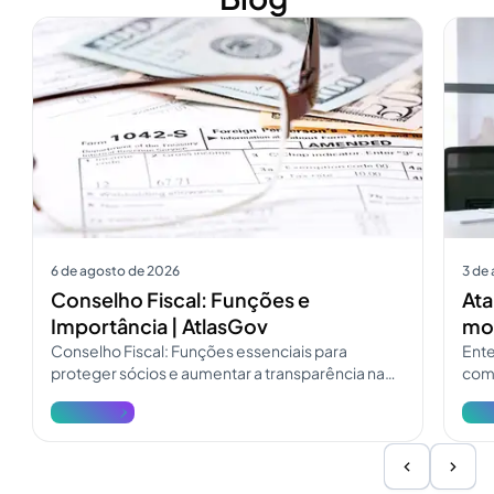
Ver mais
Ver m
6 de agosto de 2026
3 de
Conselho Fiscal: Funções e
Ata
Importância | AtlasGov
mod
Conselho Fiscal: Funções essenciais para
Ente
proteger sócios e aumentar a transparência na
como
governança. Consulte o guia do Conselho Fiscal
pres
Ver mais
Ver 
e atualize a fiscalização.