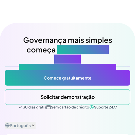
Governança mais simples
começa
na sua próxima
reunião
Atlas Gov: Potencializado por IA, feito para você.
Comece gratuitamente
Solicitar demonstração
30 dias grátis
Sem cartão de crédito
Suporte 24/7
Português