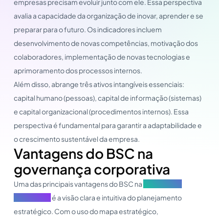
empresas precisam evoluir junto com ele. Essa perspectiva
avalia a capacidade da organização de inovar, aprender e se
preparar para o futuro. Os indicadores incluem
desenvolvimento de novas competências, motivação dos
colaboradores, implementação de novas tecnologias e
aprimoramento dos processos internos.
Além disso, abrange três ativos intangíveis essenciais:
capital humano (pessoas), capital de informação (sistemas)
e capital organizacional (procedimentos internos). Essa
perspectiva é fundamental para garantir a adaptabilidade e
o crescimento sustentável da empresa.
Vantagens do BSC na
governança corporativa
Uma das principais vantagens do BSC na
governança
corporativa
é a visão clara e intuitiva do planejamento
estratégico. Com o uso do mapa estratégico,