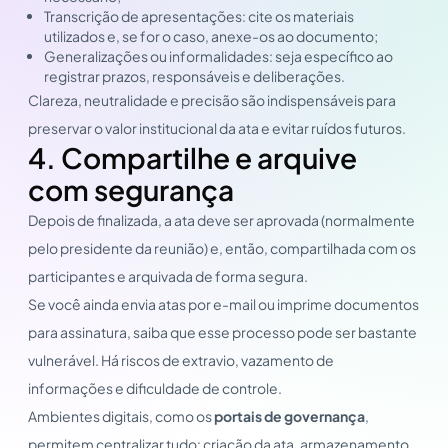
Transcrição de apresentações: cite os materiais
utilizados e, se for o caso, anexe-os ao documento;
Generalizações ou informalidades: seja específico ao
registrar prazos, responsáveis e deliberações.
Clareza, neutralidade e precisão são indispensáveis para
preservar o valor institucional da ata e evitar ruídos futuros.
4. Compartilhe e arquive
com segurança
Depois de finalizada, a ata deve ser aprovada (normalmente
pelo presidente da reunião) e, então, compartilhada com os
participantes e arquivada de forma segura.
Se você ainda envia atas por e-mail ou imprime documentos
para assinatura, saiba que esse processo pode ser bastante
vulnerável. Há riscos de extravio, vazamento de
informações e dificuldade de controle.
Ambientes digitais, como os
portais de governança
,
permitem centralizar tudo: criação da ata, armazenamento,