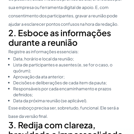
sua empresa ou ferramenta digital de apoio. E, com
consentimento dos participantes, gravar a reunião pode
ajudar a esclarecer pontos confusos na hora da redação.
2. Esboce as informações
durante a reunião
Registre as informações essenciais:
Data, horário e local da reunião;
Lista de participantes e ausentes (e, se for o caso, o
quórum);
Aprovação da ata anterior;
Decisões e deliberações de cada item da pauta;
Responsáveis por cada encaminhamento e prazos
definidos;
Data da próxima reunião (se aplicável).
Esse esboço precisa ser, sobretudo, funcional. Ele será a
base da versão final.
3. Redija com clareza,