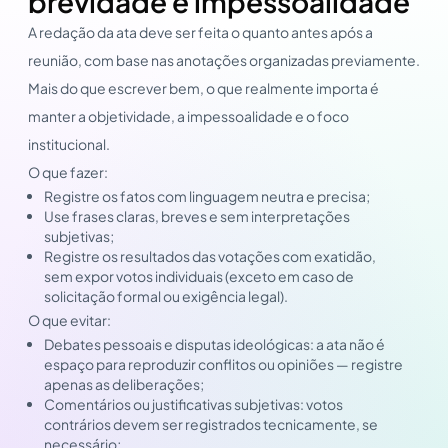
brevidade e impessoalidade
A redação da ata deve ser feita o quanto antes após a
reunião, com base nas anotações organizadas previamente.
Mais do que escrever bem, o que realmente importa é
manter a objetividade, a impessoalidade e o foco
institucional.
O que fazer:
Registre os fatos com linguagem neutra e precisa;
Use frases claras, breves e sem interpretações
subjetivas;
Registre os resultados das votações com exatidão,
sem expor votos individuais (exceto em caso de
solicitação formal ou exigência legal).
O que evitar:
Debates pessoais e disputas ideológicas: a ata não é
espaço para reproduzir conflitos ou opiniões — registre
apenas as deliberações;
Comentários ou justificativas subjetivas: votos
contrários devem ser registrados tecnicamente, se
necessário;