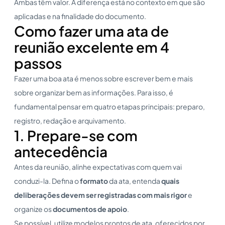
Ambas têm valor. A diferença está no contexto em que são
aplicadas e na finalidade do documento.
Como fazer uma ata de
reunião excelente em 4
passos
Fazer uma boa ata é menos sobre escrever bem e mais
sobre organizar bem as informações. Para isso, é
fundamental pensar em quatro etapas principais: preparo,
registro, redação e arquivamento.
1. Prepare-se com
antecedência
Antes da reunião, alinhe expectativas com quem vai
conduzi-la. Defina o
formato
da ata, entenda
quais
deliberações devem ser registradas com mais rigor
e
organize os
documentos de apoio
.
Se possível, utilize modelos prontos de ata, oferecidos por