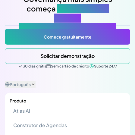
começa
na sua próxima
reunião
Atlas Gov: Potencializado por IA, feito para você.
Comece gratuitamente
Solicitar demonstração
30 dias grátis
Sem cartão de crédito
Suporte 24/7
Português
Produto
Atlas AI
Construtor de Agendas