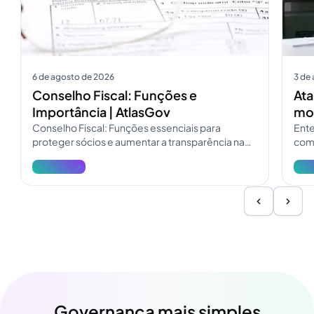
6 de agosto de 2026
3 de
Conselho Fiscal: Funções e
Ata
Importância | AtlasGov
mod
Conselho Fiscal: Funções essenciais para
Ente
proteger sócios e aumentar a transparência na
como
governança. Consulte o guia do Conselho Fiscal
pres
Ver mais
Ver 
e atualize a fiscalização.
Governança mais simples