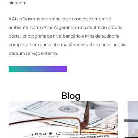
ninguém.
A Atlas Governance reúne esse processo em um só
ambiente, com o Atlas AI gerando a ata dentro do próprio
portal, criptografia de nível bancário e trilha de auditoria
completa, sem que a informação sensível do conselho saia
para um serviço externo.
Conheça o Novo Atlas Gov →
Blog
Ver mais
Ver m