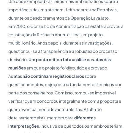
Um dos exemplos brasileiros mais emblemáticos sobre a
importância de uma ata bem-feita ocorreu na Petrobras,
durante os desdobramentos da Operação Lava Jato.
Em 2010, o Conselho de Administração da estatal aprovou a
construção da Refinaria Abreu e Lima, um projeto
multibilionário. Anos depois, durante as investigações,
questionou-se a transparência e a robustez do processo
decisório.
Um ponto crítico foi a análise das atas das
reuniões
em que o projeto foi discutido e aprovado.
As atas
não continham registros claros
sobre
questionamentos, objeções ou fundamentos técnicos por
parte dos conselheiros. Com isso, tornou-se impossível
verificar quem concordou integralmente com a proposta e
quem eventualmente levantou alertas. A falta de
detalhamento abriu margem para
diferentes
interpretações
, inclusive de que todos os membros teriam