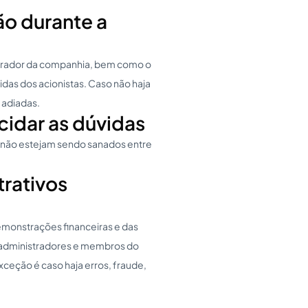
ão durante a
strador da companhia, bem como o
idas dos acionistas. Caso não haja
 adiadas.
cidar as dúvidas
e não estejam sendo sanados entre
rativos
emonstrações financeiras e das
s administradores e membros do
xceção é caso haja erros, fraude,