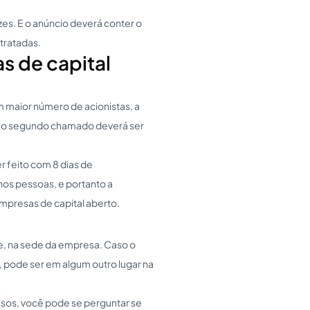
es. E o anúncio deverá conter o
 tratadas.
s de capital
m maior número de acionistas, a
 e o segundo chamado deverá ser
 feito com 8 dias de
os pessoas, e portanto a
empresas de capital aberto.
te, na sede da empresa. Caso o
 pode ser em algum outro lugar na
sos, você pode se perguntar se