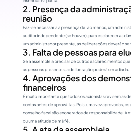
inseridos na pauta.
2. Presença da administraç
reunião
Faz-se necessária a presença de, ao menos, um admini
auditor independente (se houver), para esclarecer as dúv
um administrador presente, as deliberações deverão ser
3. Falta de pessoas para elu
Se a assembleia precisar de outros esclarecimentos qu
as pessoas presentes, a deliberação poderá ser adiada.
4. Aprovações dos demonst
financeiros
É muito importante que todos os acionistas revisem as d
contas antes de aprová-las. Pois, uma vez aprovadas, o
conselho fiscal são exonerados de responsabilidade. A e
ou uma atitude de má fé.
5. A ata da assembleia