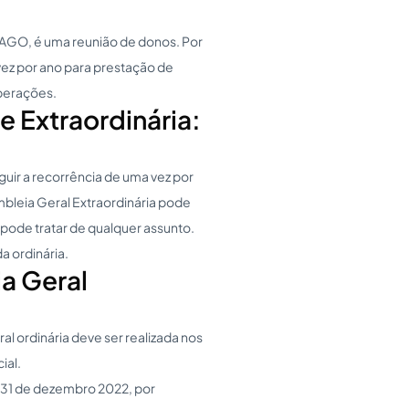
AGO, é uma reunião de donos. Por
vez por ano para prestação de
iberações.
e Extraordinária:
guir a recorrência de uma vez por
mbleia Geral Extraordinária pode
pode tratar de qualquer assunto.
a ordinária.
a Geral
l ordinária deve ser realizada nos
ial.
m 31 de dezembro 2022, por