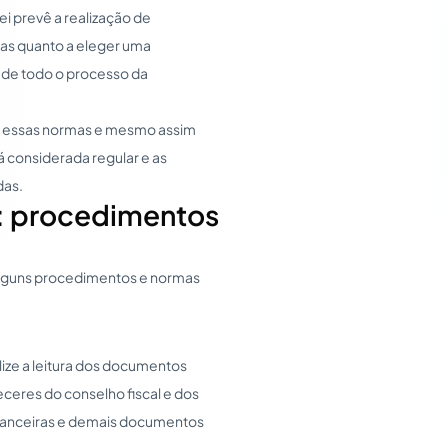
Lei prevê a realização de
vas quanto a eleger uma
e de todo o processo da
ir essas normas e mesmo assim
 considerada regular e as
das.
a: procedimentos
alguns procedimentos e normas
ealize a leitura dos documentos
eceres do conselho fiscal e dos
nanceiras e demais documentos