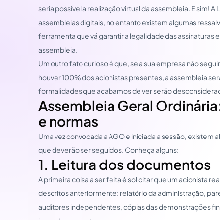
seria possível a realização virtual da assembleia. E sim! A 
assembleias digitais, no entanto existem algumas ressal
ferramenta que vá garantir a legalidade das assinaturas 
assembleia.
Um outro fato curioso é que, se a sua empresa não segu
houver 100% dos acionistas presentes, a assembleia será
formalidades que acabamos de ver serão desconsidera
Assembleia Geral Ordinári
e normas
Uma vez convocada a AGO e iniciada a sessão, existem 
que deverão ser seguidos. Conheça alguns:
1. Leitura dos documentos
A primeira coisa a ser feita é solicitar que um acionista r
descritos anteriormente: relatório da administração, par
auditores independentes, cópias das demonstrações fi