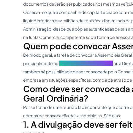
documentos deverão ser publicados nos mesmos veículo
Observa-se que a companhia de capital fechado com men
líquido inferior a dez milhões de reais fica dispensada 
Administração, desde que cópias autenticadas de tais ar
na Junta Comercial competente sob a forma de anexo à 
Quem pode convocar Assem
De modo geral, a tarefa de convocar a Assembleia Geral
principalmente ao
Conselho de Administração
ou à Diret
também há possibilidade de ser convocada pelo Conselho
empresa em situações específicas, como a de atraso d
Como deve ser convocada 
Geral Ordinária?
Por se tratar de uma reunião tão importante que ocorre 
normas de convocação das assembleias. São elas:
1. A divulgação deve ser fei