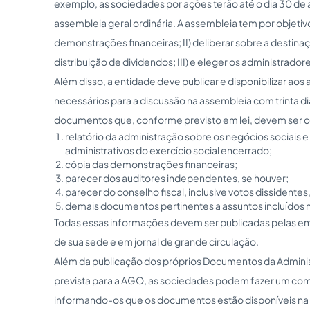
exemplo, as sociedades por ações terão até o dia 30 de ab
assembleia geral ordinária. A assembleia tem por objetivo: 
demonstrações financeiras; II) deliberar sobre a destinaçã
distribuição de dividendos; III) e eleger os administrador
Além disso, a entidade deve publicar e disponibilizar ao
necessários para a discussão na assembleia com trinta d
documentos que, conforme previsto em lei, devem ser 
relatório da administração sobre os negócios sociais e 
administrativos do exercício social encerrado;
cópia das demonstrações financeiras;
parecer dos auditores independentes, se houver;
parecer do conselho fiscal, inclusive votos dissidentes,
demais documentos pertinentes a assuntos incluídos 
Todas essas informações devem ser publicadas pelas emp
de sua sede e em jornal de grande circulação.
Além da publicação dos próprios Documentos da Adminis
prevista para a AGO, as sociedades podem fazer um com
informando-os que os documentos estão disponíveis na 