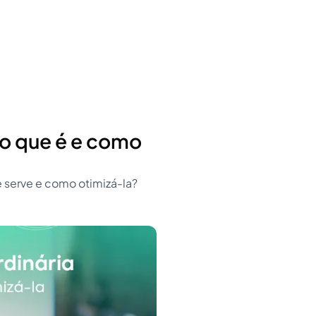
 o que é e como
e serve e como otimizá-la?