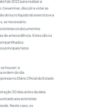
ril de 2023 para realizar a
I) examinar, discutir e votar as
o do lucro líquido do exercício e a
es, se necessário.
s acionistas os documentos
ias de antecedência. Estes são os
compartilhados:
os principais fatos
 se houver; e
na ordem do dia.
resas no Diário Oficial do Estado
tração 30 dias antes da data
unicado aos acionistas
sede. Neste caso, os