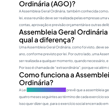
Ordinária (AGO)?
A Assembleia Geral Ordinária, também conhecida como 
lei, essa reunião deve ser realizada pelas empresas uma 
contas, aprovação e previsão orçamentária e outras del
Assembleia Geral Ordinária 
qual a diferença?
Uma Assembleia Geral Ordinária, como foi visto, deve se
ano, conforme previsto por lei. Por outro lado, uma Asse
ser realizada a qualquer momento, quando necessário, e 
Por isso é chamada de “extraordinária”; porque vai além d
Como funciona a Assemblei
Ordinária?
A Lei
nº 6.404/76 (Lei das S.A.)
prevê que a assembleia gera
quatro meses seguintes ao término de cada exercício soc
Isso quer dizer que, para o exercício social encerrado e