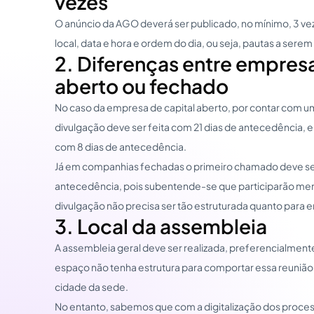
vezes
O anúncio da AGO deverá ser publicado, no mínimo, 3 vez
local, data e hora e ordem do dia, ou seja, pautas a serem
2. Diferenças entre empresa
aberto ou fechado
No caso da empresa de capital aberto, por contar com u
divulgação deve ser feita com 21 dias de antecedência,
com 8 dias de antecedência.
Já em companhias fechadas o primeiro chamado deve ser
antecedência, pois subentende-se que participarão men
divulgação não precisa ser tão estruturada quanto para 
3. Local da assembleia
A assembleia geral deve ser realizada, preferencialmen
espaço não tenha estrutura para comportar essa reunião,
cidade da sede.
No entanto, sabemos que com a digitalização dos proces