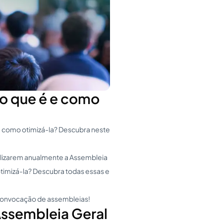
 o que é e como
e como otimizá-la? Descubra neste
ealizarem anualmente a Assembleia
 otimizá-la? Descubra todas essas e
a convocação de assembleias!
Assembleia Geral