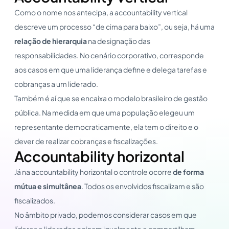
Como o nome nos antecipa, a accountability vertical
descreve um processo “de cima para baixo”, ou seja, há uma
relação de hierarquia
na designação das
responsabilidades. No cenário corporativo, corresponde
aos casos em que uma liderança define e delega tarefas e
cobranças a um liderado.
Também é aí que se encaixa o modelo brasileiro de gestão
pública. Na medida em que uma população elegeu um
representante democraticamente, ela tem o direito e o
dever de realizar cobranças e fiscalizações.
Accountability horizontal
Já na accountability horizontal o controle ocorre
de forma
mútua e simultânea
. Todos os envolvidos fiscalizam e são
fiscalizados.
No âmbito privado, podemos considerar casos em que
líderes e liderados opinam igualmente e compartilham