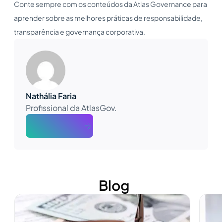
Conte sempre com os conteúdos da Atlas Governance para
aprender sobre as melhores práticas de responsabilidade,
transparência e governança corporativa.
Nathália Faria
Profissional da AtlasGov.
About The Author
Blog
Ver mais
Ver m