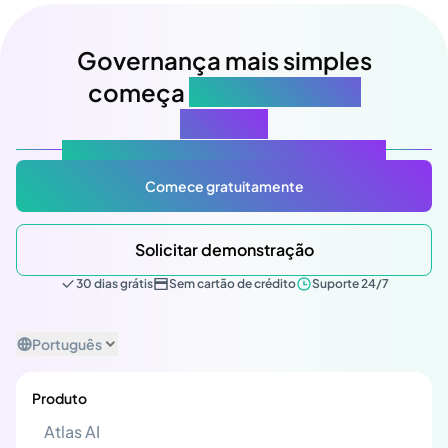
Governança mais simples
começa
na sua próxima
reunião
Atlas Gov: Potencializado por IA, feito para você.
Comece gratuitamente
Solicitar demonstração
30 dias grátis
Sem cartão de crédito
Suporte 24/7
Português
Produto
Atlas AI