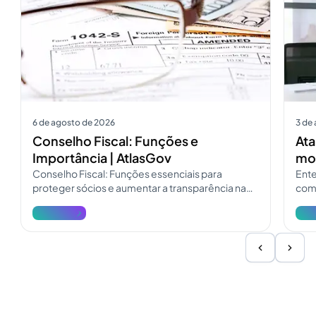
6 de agosto de 2026
3 de
Conselho Fiscal: Funções e
Ata
Importância | AtlasGov
mod
Conselho Fiscal: Funções essenciais para
Ente
proteger sócios e aumentar a transparência na
como
governança. Consulte o guia do Conselho Fiscal
pres
Ver mais
Ver 
e atualize a fiscalização.