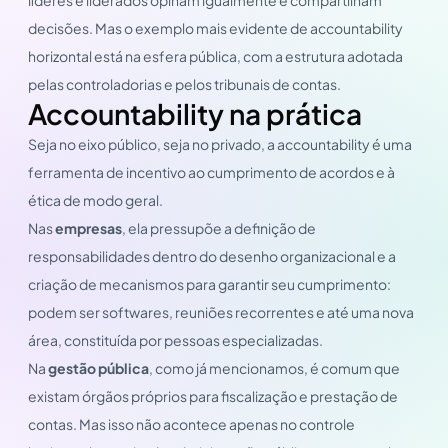
decisões. Mas o exemplo mais evidente de accountability
horizontal está na esfera pública, com a estrutura adotada
pelas controladorias e pelos tribunais de contas.
Accountability na prática
Seja no eixo público, seja no privado, a accountability é uma
ferramenta de incentivo ao cumprimento de acordos e à
ética de modo geral.
Nas
empresas
, ela pressupõe a definição de
responsabilidades dentro do desenho organizacional e a
criação de mecanismos para garantir seu cumprimento:
podem ser softwares, reuniões recorrentes e até uma nova
área, constituída por pessoas especializadas.
Na
gestão pública
, como já mencionamos, é comum que
existam órgãos próprios para fiscalização e prestação de
contas. Mas isso não acontece apenas no controle