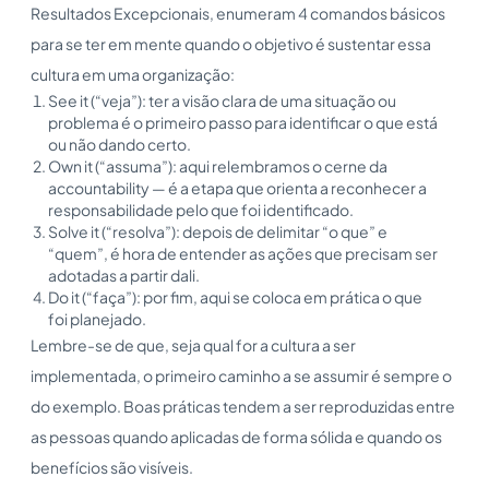
Resultados Excepcionais, enumeram 4 comandos básicos
para se ter em mente quando o objetivo é sustentar essa
cultura em uma organização:
See it (“veja”): ter a visão clara de uma situação ou
problema é o primeiro passo para identificar o que está
ou não dando certo.
Own it (“assuma”): aqui relembramos o cerne da
accountability — é a etapa que orienta a reconhecer a
responsabilidade pelo que foi identificado.
Solve it (“resolva”): depois de delimitar “o que” e
“quem”, é hora de entender as ações que precisam ser
adotadas a partir dali.
Do it (“faça”): por fim, aqui se coloca em prática o que
foi planejado.
Lembre-se de que, seja qual for a cultura a ser
implementada, o primeiro caminho a se assumir é sempre o
do exemplo. Boas práticas tendem a ser reproduzidas entre
as pessoas quando aplicadas de forma sólida e quando os
benefícios são visíveis.