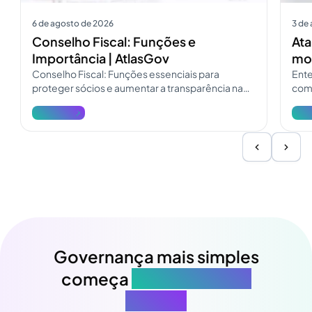
6 de agosto de 2026
3 de
Conselho Fiscal: Funções e
Ata
Importância | AtlasGov
mod
Conselho Fiscal: Funções essenciais para
Ente
proteger sócios e aumentar a transparência na
como
governança. Consulte o guia do Conselho Fiscal
pres
Ver mais
Ver 
e atualize a fiscalização.
Governança mais simples
começa
na sua próxima
reunião