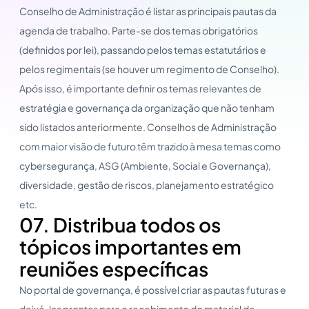
Conselho de Administração é listar as principais pautas da
agenda de trabalho. Parte-se dos temas obrigatórios
(definidos por lei), passando pelos temas estatutários e
pelos regimentais (se houver um regimento de Conselho).
Após isso, é importante definir os temas relevantes de
estratégia e governança da organização que não tenham
sido listados anteriormente. Conselhos de Administração
com maior visão de futuro têm trazido à mesa temas como
cybersegurança, ASG (Ambiente, Social e Governança),
diversidade, gestão de riscos, planejamento estratégico
etc.
07. Distribua todos os
tópicos importantes em
reuniões específicas
No portal de governança, é possível criar as pautas futuras e
deixá-las prontas para o recebimento do material de