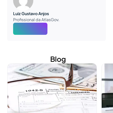
Luiz Gustavo Anjos
Profissional da AtlasGov.
About The Author
Blog
Ver mais
Ver m