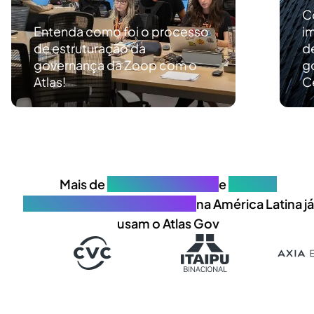
C
Entenda como foi o processo
i
de estruturação da
d
governança da Zoop com o
g
Atlas!
C
Mais de
700 organizações
e
30.000
profissionais de governança
na América Latina já
usam o Atlas Gov