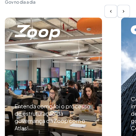
Gov no dia a dia
C
Entenda como foi o processo
i
de estruturação da
d
governança da Zoop com o
g
Atlas!
C