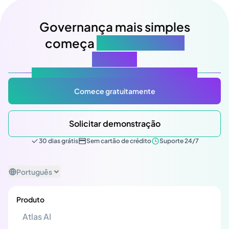
Governança mais simples
começa
na sua próxima
reunião
Atlas Gov: Potencializado por IA, feito para você.
Comece gratuitamente
Solicitar demonstração
30 dias grátis
Sem cartão de crédito
Suporte 24/7
Português
Produto
Atlas AI