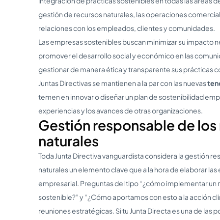
integración de prácticas sostenibles en todas las áreas de
gestión de recursos naturales, las operaciones comerciale
relaciones con los empleados, clientes y comunidades.
Las empresas sostenibles buscan minimizar su impacto n
promover el desarrollo social y económico en las comu
gestionar de manera ética y transparente sus prácticas co
Juntas Directivas se mantienen a la par con las nuevas
ten
temen en innovar o diseñar un plan de sostenibilidad emp
experiencias y los avances de otras organizaciones.
Gestión responsable de los
naturales
Toda Junta Directiva vanguardista considera la gestión r
naturales un elemento clave que a la hora de elaborar las 
empresarial. Preguntas del tipo “¿cómo implementar un 
sostenible?” y “¿Cómo aportamos con esto a la acción cli
reuniones estratégicas. Si tu Junta Directa es una de las 