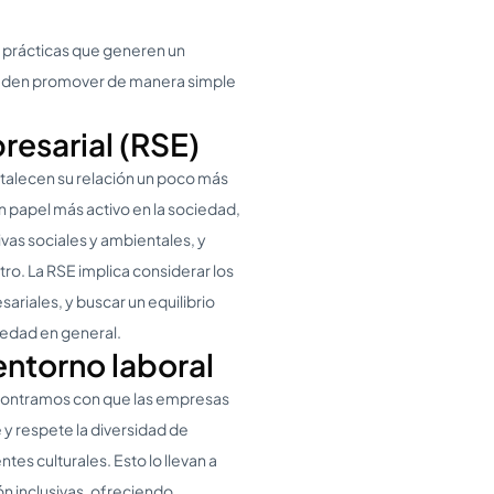
 prácticas que generen un
pueden promover de manera simple
resarial (RSE)
rtalecen su relación un poco más
papel más activo en la sociedad,
as sociales y ambientales, y
ro. La RSE implica considerar los
ariales, y buscar un equilibrio
iedad en general.
 entorno laboral
contramos con que las empresas
 y respete la diversidad de
tes culturales. Esto lo llevan a
n inclusivas, ofreciendo