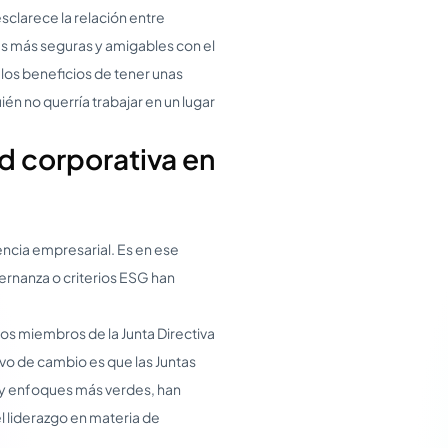
sclarece la relación entre
ías más seguras y amigables con el
 los beneficios de tener unas
ién no querría trabajar en un lugar
d corporativa en
encia empresarial. Es en ese
ernanza o criterios ESG han
os miembros de la Junta Directiva
ivo de cambio es que las Juntas
 y enfoques más verdes, han
l liderazgo en materia de