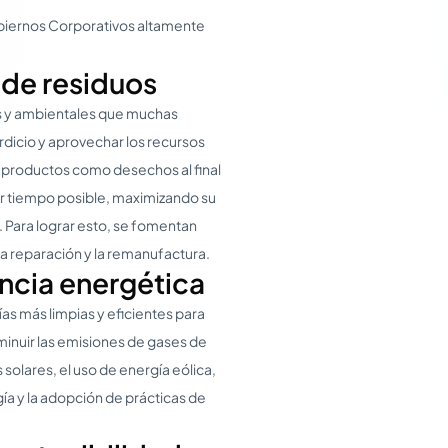
obiernos Corporativos altamente
 de residuos
s y ambientales que muchas
icio y aprovechar los recursos
s productos como desechos al final
or tiempo posible, maximizando su
 Para lograr esto, se fomentan
, la reparación y la remanufactura.
encia energética
as más limpias y eficientes para
minuir las emisiones de gases de
 solares, el uso de energía eólica,
a y la adopción de prácticas de