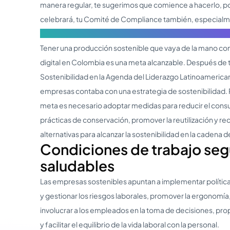
manera regular, te sugerimos que comience a hacerlo, p
celebrará, tu Comité de Compliance también, especial
legislaciones en materia de sostenibilidad empresarial 
Tener una producción sostenible que vaya de la mano con 
digital en Colombia es una meta alcanzable. Después de 
Sostenibilidad en la Agenda del Liderazgo Latinoamerica
empresas contaba con una estrategia de sostenibilidad. P
meta es necesario adoptar medidas para reducir el con
prácticas de conservación, promover la reutilización y re
alternativas para alcanzar la sostenibilidad en la cadena d
Condiciones de trabajo seg
saludables
Las empresas sostenibles apuntan a implementar política
y gestionar los riesgos laborales, promover la ergonomía, 
involucrar a los empleados en la toma de decisiones, pr
y facilitar el equilibrio de la vida laboral con la personal.