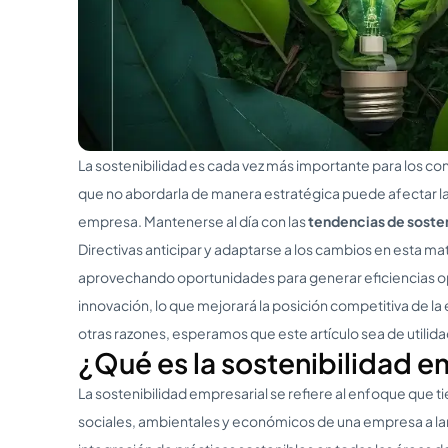
La sostenibilidad es cada vez más importante para los con
que no abordarla de manera estratégica puede afectar la 
empresa. Mantenerse al día con las
tendencias de sosten
Directivas anticipar y adaptarse a los cambios en esta ma
aprovechando oportunidades para generar eficiencias op
innovación, lo que mejorará la posición competitiva de la
otras razones, esperamos que este artículo sea de utilida
¿Qué es la sostenibilidad e
La sostenibilidad empresarial se refiere al enfoque que t
sociales, ambientales y económicos de una empresa a larg