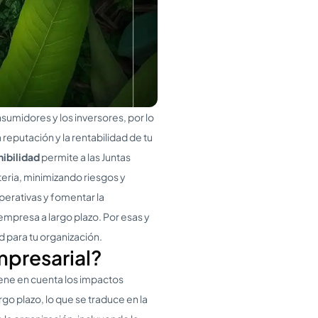
sumidores y los inversores, por lo
reputación y la rentabilidad de tu
ibilidad
permite a las Juntas
teria, minimizando riesgos y
erativas y fomentar la
 empresa a largo plazo. Por esas y
d para tu organización.
mpresarial?
iene en cuenta los impactos
o plazo, lo que se traduce en la