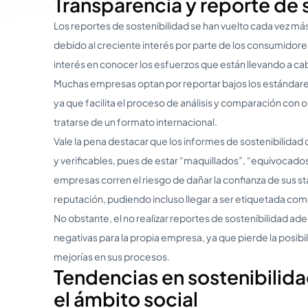
Transparencia y reporte de 
Los reportes de sostenibilidad se han vuelto cada vez má
debido al creciente interés por parte de los consumidore
interés en conocer los esfuerzos que están llevando a ca
Muchas empresas optan por reportar bajos los estándares 
ya que facilita el proceso de análisis y comparación con 
tratarse de un formato internacional.
Vale la pena destacar que los informes de sostenibilidad
y verificables, pues de estar “maquillados”, “equivocado
empresas corren el riesgo de dañar la confianza de sus s
reputación, pudiendo incluso llegar a ser etiquetada co
No obstante, el no realizar reportes de sostenibilidad 
negativas para la propia empresa, ya que pierde la posib
mejorías en sus procesos.
Tendencias en sostenibilida
el ámbito social