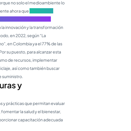
orque no solo el medioambiente lo
mente ahora que
Aumentarán
para este 2023 en Colombia.
la innovación y la transformación
todo, en 2022, según “La
no”, en Colombia ya el 77% de las
or su puesto, para alcanzar esta
sumo de recursos, implementar
ciclaje, así como también buscar
e suministro.
uras y
s y prácticas que permitan evaluar
fomentar la salud y el bienestar,
oporcionar capacitación adecuada