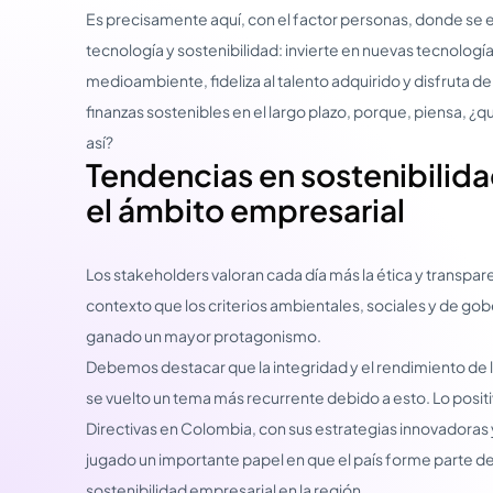
Es precisamente aquí, con el factor personas, donde se e
tecnología y sostenibilidad: invierte en nuevas tecnolog
medioambiente, fideliza al talento adquirido y disfruta de
finanzas sostenibles en el largo plazo, porque, piensa, ¿qu
así?
Tendencias en sostenibilida
el ámbito empresarial
Los stakeholders valoran cada día más la ética y transpar
contexto que los criterios ambientales, sociales y de gob
ganado un mayor protagonismo.
Debemos destacar que la integridad y el rendimiento de l
se vuelto un tema más recurrente debido a esto. Lo posit
Directivas en Colombia, con sus estrategias innovadoras
jugado un importante papel en que el país forme parte de
sostenibilidad empresarial en la región.