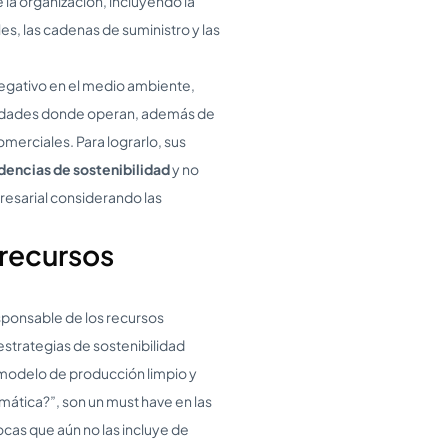
 la organización, incluyendo la
s, las cadenas de suministro y las
egativo en el medio ambiente,
nidades donde operan, además de
merciales. Para lograrlo, sus
dencias de sostenibilidad
y no
resarial considerando las
 recursos
esponsable de los recursos
estrategias de sostenibilidad
modelo de producción limpio y
mática?”, son un must have en las
pocas que aún no las incluye de