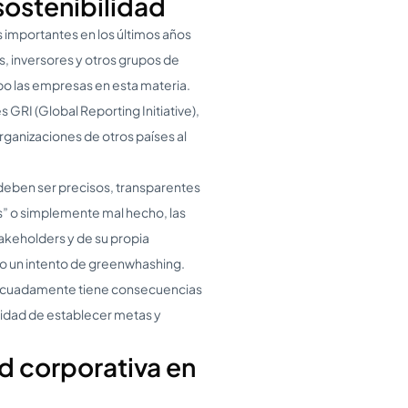
sostenibilidad
s importantes en los últimos años
s, inversores y otros grupos de
bo las empresas en esta materia.
GRI (Global Reporting Initiative),
organizaciones de otros países al
 deben ser precisos, transparentes
s” o simplemente mal hecho, las
takeholders y de su propia
mo un intento de greenwhashing.
adecuadamente tiene consecuencias
ilidad de establecer metas y
d corporativa en