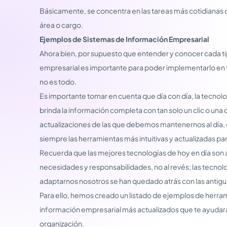
Básicamente, se concentra en las tareas más cotidianas d
área o cargo.
Ejemplos de Sistemas de Información Empresarial
Ahora bien, por supuesto que entender y conocer cada t
empresarial es importante para poder implementarlo en 
no es todo.
Es importante tomar en cuenta que día con día, la tecno
brinda la información completa con tan solo un clic o una
actualizaciones de las que debemos mantenernos al día, c
siempre las herramientas más intuitivas y actualizadas pa
Recuerda que las mejores tecnologías de hoy en día son 
necesidades y responsabilidades, no al revés; las tecnol
adaptarnos nosotros se han quedado atrás con las antigu
Para ello, hemos creado un listado de ejemplos de herra
información empresarial más actualizados que te ayudará 
organización.