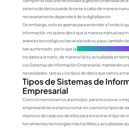
Siempre ha sido una necesidad la gestión ordenada de la 
sistema de datos puede llevarse a cabo de manera manua
necesariamente dependerá de la digitalización.
Sin embargo, esto es apenas para entender a fondo lo que
información, no quiere decir que la manera manual sea m
avances tecnológicos han acelerado su paso, también l
han aumentado, por lo que la
digitalización de la informa
los datos a la mano, de manera fácil y actualizada en tiem
Los Sistemas de Información Empresarial, mantienen una 
necesidades, tareas y los tipos de datos que vamos a man
Tipos de Sistemas de Infor
Empresarial
Como lo mencionamos al principio, para incorporar o mej
empresarial necesitamos tomar en cuenta los tipos de dat
objetivos de cada uno de ellos para encontrar el tipo de s
herramientas tecnologías más factibles y actualizadas q