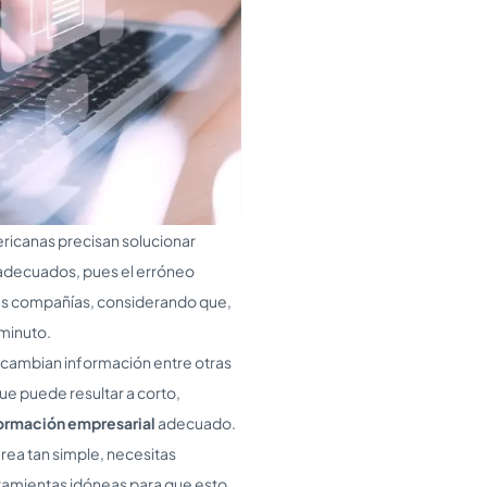
ricanas precisan solucionar
inadecuados, pues el erróneo
las compañías, considerando que,
 minuto.
rcambian información entre otras
ue puede resultar a corto,
formación empresarial
adecuado.
rea tan simple, necesitas
erramientas idóneas para que esto