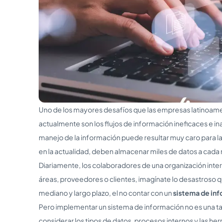
Uno de los mayores desafíos que las empresas latinoame
actualmente son los flujos de información ineficaces e 
manejo de la información puede resultar muy caro para 
en la actualidad, deben almacenar miles de datos a cada
Diariamente, los colaboradores de una organización inte
áreas, proveedores o clientes, imagínate lo desastroso q
mediano y largo plazo, el no contar con un
sistema de in
Pero implementar un sistema de información no es una ta
considerar los tipos de datos, procesos internos y las h