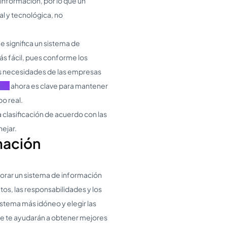
información, por lo que un
l y tecnológica, no
 significa un sistema de
ás fácil, pues conforme los
as necesidades de las empresas
ción
ahora es clave para mantener
po real.
clasificación de acuerdo con las
ejar.
mación
orar un sistema de información
os, las responsabilidades y los
istema más idóneo y elegir las
ue te ayudarán a obtener mejores