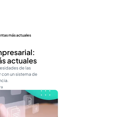
entas más actuales
presarial:
s actuales
cesidades de las
r con un sistema de
ncia.
ra