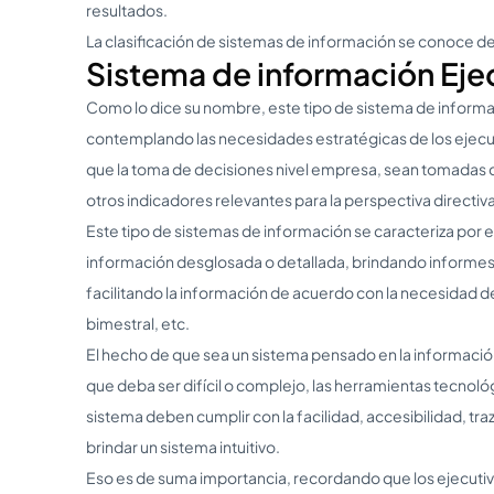
resultados.
La clasificación de sistemas de información se conoce de
Sistema de información Ejec
Como lo dice su nombre, este tipo de sistema de inform
contemplando las necesidades estratégicas de los ejecut
que la toma de decisiones nivel empresa, sean tomadas c
otros indicadores relevantes para la perspectiva directiva
Este tipo de sistemas de información se caracteriza por el
información desglosada o detallada, brindando informes 
facilitando la información de acuerdo con la necesidad 
bimestral, etc.
El hecho de que sea un sistema pensado en la información 
que deba ser difícil o complejo, las herramientas tecnológ
sistema deben cumplir con la facilidad, accesibilidad, tr
brindar un sistema intuitivo.
Eso es de suma importancia, recordando que los ejecuti