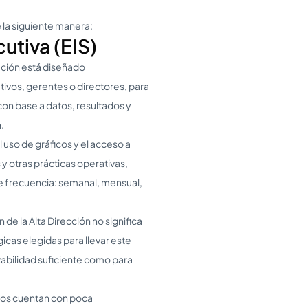
 la siguiente manera:
utiva (EIS)
ación está diseñado
ivos, gerentes o directores, para
on base a datos, resultados y
.
 uso de gráficos y el acceso a
y otras prácticas operativas,
de frecuencia: semanal, mensual,
de la Alta Dirección no significa
icas elegidas para llevar este
azabilidad suficiente como para
vos cuentan con poca