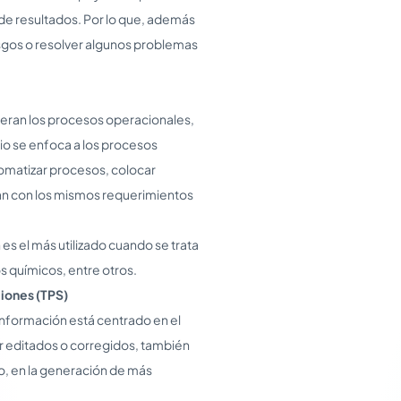
 de resultados. Por lo que, además
sgos o resolver algunos problemas
eran los procesos operacionales,
io se enfoca a los procesos
tomatizar procesos, colocar
lan con los mismos requerimientos
es el más utilizado cuando se trata
s químicos, entre otros.
iones (TPS)
nformación está centrado en el
 editados o corregidos, también
o, en la generación de más