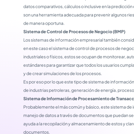
datos comparativos, cálculos o inclusive en la predicción
son una herramienta adecuada para prevenir algunos rie
de manera oportuna.
Sistema de Control de Procesos de Negocio (BMP)
Los sistemas de información empresarial también consid
en este caso el sistema de control de procesos de negoc
industriales o físicos, estos se ocupan de monitorear, au
estándares para garantizar que todos los usuarios cump
y de crear simulaciones de los procesos.
Es por eso por lo que este tipo de sistema de información 
de industrias petroleras, generación de energía, proceso
Sistema de Información de Procesamiento de Transacc
Probablemente el más común y básico, este sistema de i
manejo de datos a través de documentos que puedan ser
ayuda a la recopilación y almacenamiento de estos y clar
documentos.