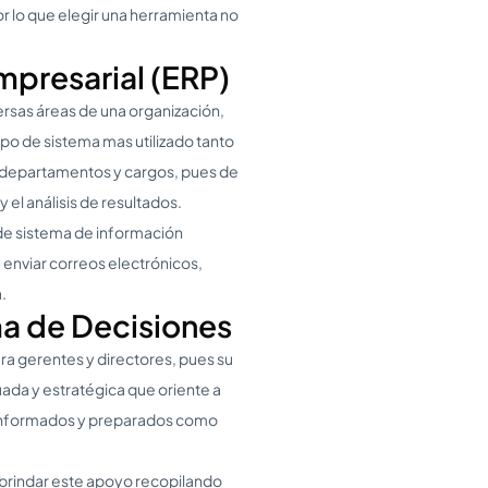
r lo que elegir una herramienta no
presarial (ERP)
ersas áreas de una organización,
 tipo de sistema mas utilizado tanto
os departamentos y cargos, pues de
 el análisis de resultados.
de sistema de información
enviar correos electrónicos,
.
a de Decisiones
ra gerentes y directores, pues su
uada y estratégica que oriente a
e informados y preparados como
 brindar este apoyo recopilando