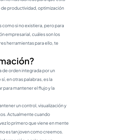
 de productividad, optimización
 como si no existiera, pero para
ón empresarial, cuáles son los
res herramientas para ello, te
rmación?
a de orden integrada por un
í, en otras palabras, es la
para mantener el flujo y la
ntener un control, visualización y
datos. Actualmente cuando
vez lo primero que viene en mente
 no es tan joven como creemos.