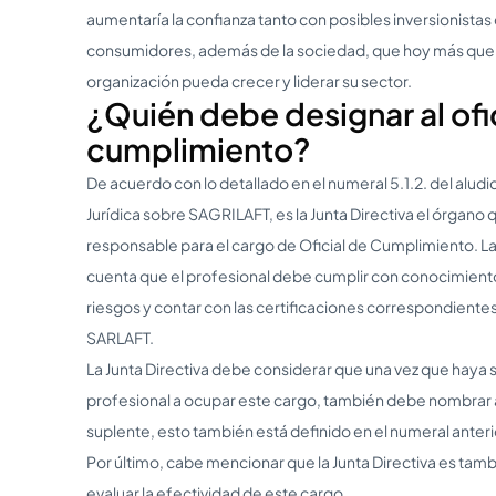
aumentaría la confianza tanto con posibles inversionistas
consumidores, además de la sociedad, que hoy más que n
organización pueda crecer y liderar su sector.
¿Quién debe designar al ofi
cumplimiento?
De acuerdo con lo detallado en el numeral 5.1.2. del aludid
Jurídica sobre SAGRILAFT, es la Junta Directiva el órgano
responsable para el cargo de Oficial de Cumplimiento. La
cuenta que el profesional debe cumplir con conocimient
riesgos y contar con las certificaciones correspondient
SARLAFT.
La Junta Directiva debe considerar que una vez que haya s
profesional a ocupar este cargo, también debe nombrar a
suplente, esto también está definido en el numeral ant
Por último, cabe mencionar que la Junta Directiva es tam
evaluar la efectividad de este cargo.