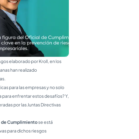
gos elaborado por Kroll, en los
anas han realizado
as.
icas para las empresas y no solo
 para enfrentar estos desafíos? Y,
eradas por las Juntas Directivas
l de Cumplimiento
se está
vas para dichos riesgos