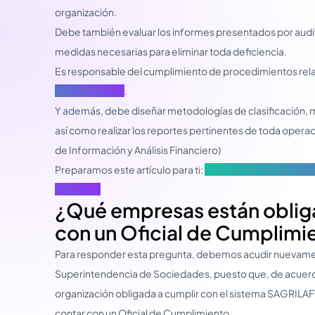
organización.
Debe también evaluar los informes presentados por auditor
medidas necesarias para eliminar toda deficiencia.
Es responsable del cumplimiento de procedimientos rela
(Due Diligence)
.
Y además, debe diseñar metodologías de clasificación, 
así como realizar los reportes pertinentes de toda opera
de Información y Análisis Financiero)
Preparamos este artículo para ti:
Objetivo, Retos y Tend
Colombia
¿Qué empresas están oblig
con un Oficial de Cumplimi
Para responder esta pregunta, debemos acudir nuevamen
Superintendencia de Sociedades, puesto que, de acuerd
organización obligada a cumplir con el sistema SAGRILAFT
contar con un Oficial de Cumplimiento.