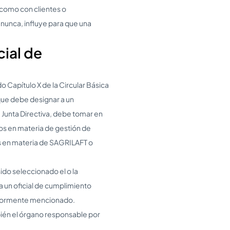
 como con clientes o
unca, influye para que una
cial de
o Capítulo X de la Circular Básica
 que debe designar a un
 Junta Directiva, debe tomar en
os en materia de gestión de
es en materia de SAGRILAFT o
ido seleccionado el o la
 un oficial de cumplimiento
eriormente mencionado.
bién el órgano responsable por