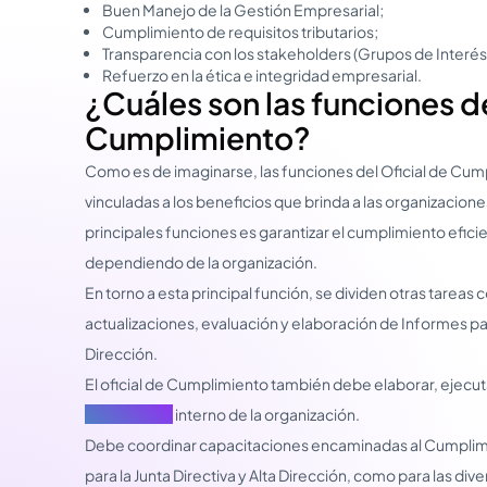
Buen Manejo de la Gestión Empresarial;
Cumplimiento de requisitos tributarios;
Transparencia con los stakeholders (Grupos de Interés
Refuerzo en la ética e integridad empresarial.
¿Cuáles son las funciones de
Cumplimiento?
Como es de imaginarse, las funciones del Oficial de Cu
vinculadas a los beneficios que brinda a las organizacion
principales funciones es garantizar el cumplimiento efi
dependiendo de la organización.
En torno a esta principal función, se dividen otras tarea
actualizaciones, evaluación y elaboración de Informes para 
Dirección.
El oficial de Cumplimiento también debe elaborar, ejecuta
Compliance
interno de la organización.
Debe coordinar capacitaciones encaminadas al Cumplimie
para la Junta Directiva y Alta Dirección, como para las div