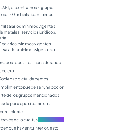
RILAFT, encontramos 4 grupos:
es a 40 mil salarios mínimos
mil salarios mínimos vigentes,
e metales, servicios jurídicos,
ría.
0 salarios mínimos vigentes.
l salarios mínimos vigentes o
onados requisitos, considerando
anciero.
e Sociedad dicta, debemos
 Cumplimiento puede ser una opción
parte de los grupos mencionados,
nado pero que sí están en la
 crecimiento.
través de la cual tus
stakeholders
den que hay en tu interior, esto