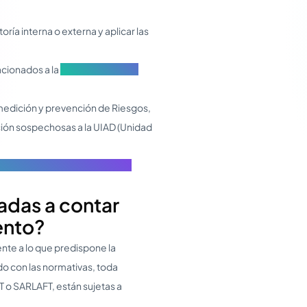
ía interna o externa y aplicar las
cionados a la
Debida Diligencia
medición y prevención de Riesgos,
ción sospechosas a la UIAD (Unidad
encias en Compliance Penal en
adas a contar
ento?
te a lo que predispone la
o con las normativas, toda
 o SARLAFT, están sujetas a