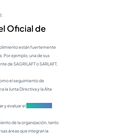
);
l Oficial de
mplimiento están fuertemente
es. Por ejemplo, una de sus
ciente de SAGRILAFT o SARLAFT,
s como el seguimiento de
la Junta Directiva y la Alta
r y evaluar el
Programa de
nto de la organización, tanto
ersas áreas que integran la