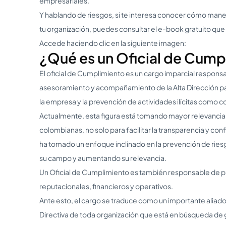
empresariales.
Y hablando de riesgos, si te interesa conocer cómo mane
tu organización, puedes consultar el e-book gratuito qu
Accede haciendo clic en la siguiente imagen:
¿Qué es un Oficial de Cump
El oficial de Cumplimiento es un cargo imparcial responsab
asesoramiento y acompañamiento de la Alta Dirección pa
la empresa y la prevención de actividades ilícitas como c
Actualmente, esta figura está tomando mayor relevancia 
colombianas, no solo para facilitar la transparencia y con
ha tomado un enfoque inclinado en la prevención de ries
su campo y aumentando su relevancia.
Un Oficial de Cumplimiento es también responsable de pr
reputacionales, financieros y operativos.
Ante esto, el cargo se traduce como un importante aliado p
Directiva de toda organización que está en búsqueda de g