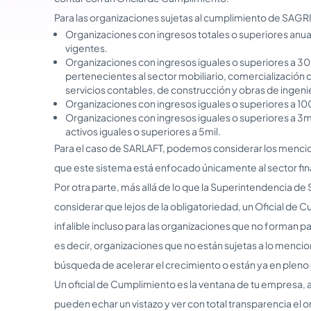
Para las organizaciones sujetas al cumplimiento de SAG
Organizaciones con ingresos totales o superiores anual
vigentes.
Organizaciones con ingresos iguales o superiores a 30 
pertenecientes al sector mobiliario, comercialización d
servicios contables, de construcción y obras de ingenie
Organizaciones con ingresos iguales o superiores a 10
Organizaciones con ingresos iguales o superiores a 3mi
activos iguales o superiores a 5mil.
Para el caso de SARLAFT, podemos considerar los menci
que este sistema está enfocado únicamente al sector fin
Por otra parte, más allá de lo que la Superintendencia d
considerar que lejos de la obligatoriedad, un Oficial de
infalible incluso para las organizaciones que no forman 
es decir, organizaciones que no están sujetas a lo mencio
búsqueda de acelerar el crecimiento o están ya en pleno
Un oficial de Cumplimiento es la ventana de tu empresa, a 
pueden echar un vistazo y ver con total transparencia el or