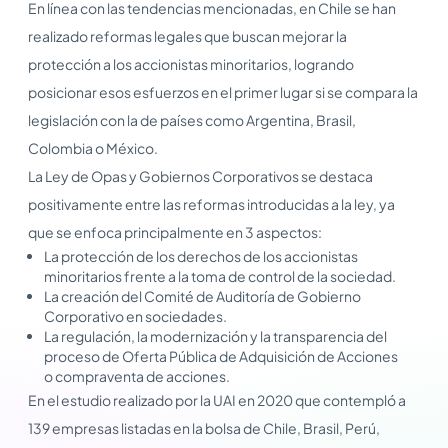
En línea con las tendencias mencionadas, en Chile se han
realizado reformas legales que buscan mejorar la
protección a los accionistas minoritarios, logrando
posicionar esos esfuerzos en el primer lugar si se compara la
legislación con la de países como Argentina, Brasil,
Colombia o México.
La Ley de Opas y Gobiernos Corporativos se destaca
positivamente entre las reformas introducidas a la ley, ya
que se enfoca principalmente en 3 aspectos:
La protección de los derechos de los accionistas
minoritarios frente a la toma de control de la sociedad.
La creación del Comité de Auditoría de Gobierno
Corporativo en sociedades.
La regulación, la modernización y la transparencia del
proceso de Oferta Pública de Adquisición de Acciones
o compraventa de acciones.
En el estudio realizado por la UAI en 2020 que contempló a
139 empresas listadas en la bolsa de Chile, Brasil, Perú,