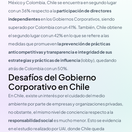
México y Colombia, Chile se encuentra en segundo lugar
con un 36% respecto a la
participación de directores
independientes
en los Gobiernos Corporativos, siendo
superado por Colombia con un 41%. También, Chile obtiene
el segundo lugar con un 42% en lo que se refiere a las
medidas que promueven
la prevención de prácticas
anticompetitivas y transparencia e integridad de sus
estrategias y prácticas de influencia
(lobby), quedando
atrás de Colombia con un 50%.
Desafíos del Gobierno
Corporativo en Chile
En Chile, existe un interés por el cuidado del medio
ambiente por parte de empresas y organizaciones privadas,
no obstante, el mismo nivel de conciencia respecto a la
responsabilidad social
es mucho menor. Esto se evidencia
en el estudio realizado por UAI, donde Chile queda