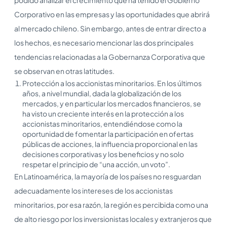
Corporativo en las empresas y las oportunidades que abrirá
al mercado chileno. Sin embargo, antes de entrar directo a
los hechos, es necesario mencionar las dos principales
tendencias relacionadas a la Gobernanza Corporativa que
se observan en otras latitudes.
Protección a los accionistas minoritarios. En los últimos
años, a nivel mundial, dada la globalización de los
mercados, y en particular los mercados financieros, se
ha visto un creciente interés en la protección a los
accionistas minoritarios, entendiéndose como la
oportunidad de fomentar la participación en ofertas
públicas de acciones, la influencia proporcional en las
decisiones corporativas y los beneficios y no solo
respetar el principio de “una acción, un voto”.
En Latinoamérica, la mayoría de los países no resguardan
adecuadamente los intereses de los accionistas
minoritarios, por esa razón, la región es percibida como una
de alto riesgo por los inversionistas locales y extranjeros que