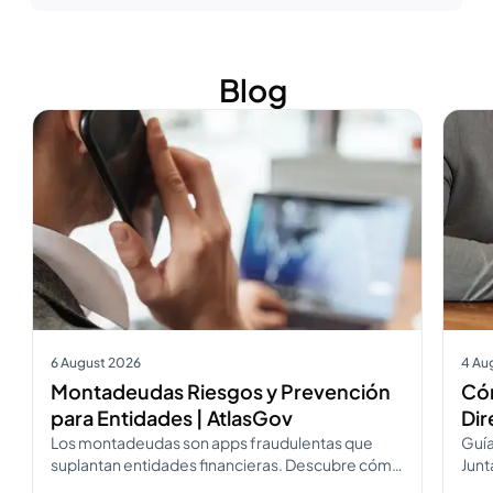
Blog
Ver más
Ver m
6 August 2026
4 Au
Montadeudas Riesgos y Prevención
Cóm
para Entidades | AtlasGov
Dir
Los montadeudas son apps fraudulentas que
Guía
suplantan entidades financieras. Descubre cómo
Junt
operan, cómo diferenciarlos y cómo
Desc