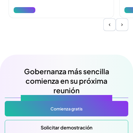
denunciarlos.
reda
Ver más
Ver
Gobernanza más sencilla
comienza en su próxima
reunión
Atlas Gov: Potencializado por IA, hecho para ti.
Comienza gratis
Solicitar demostración