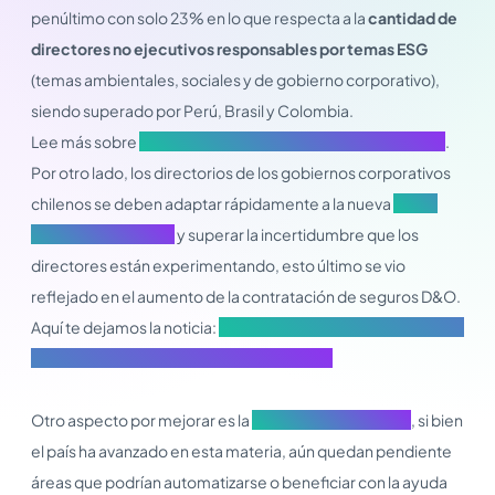
penúltimo con solo 23% en lo que respecta a la
cantidad de
directores no ejecutivos responsables por temas ESG
(temas ambientales, sociales y de gobierno corporativo),
siendo superado por Perú, Brasil y Colombia.
Lee más sobre
Prioridades para el directorio en este 2024
.
Por otro lado, los directorios de los gobiernos corporativos
chilenos se deben adaptar rápidamente a la nueva
ley de
delitos económicos
y superar la incertidumbre que los
directores están experimentando, esto último se vio
reflejado en el aumento de la contratación de seguros D&O.
Aquí te dejamos la noticia:
Aumenta contratación de seguros
D&O por nueva ley de delitos económicos
Otro aspecto por mejorar es la
transformación digital
, si bien
el país ha avanzado en esta materia, aún quedan pendiente
áreas que podrían automatizarse o beneficiar con la ayuda