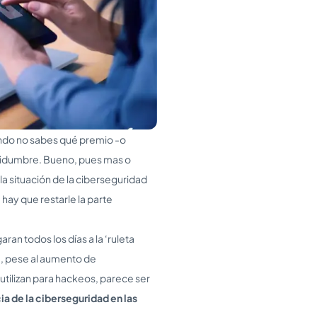
ndo no sabes qué premio -o
rtidumbre. Bueno, pues mas o
la situación de la ciberseguridad
 hay que restarle la parte
an todos los días a la ‘ruleta
e, pese al aumento de
utilizan para hackeos, parece ser
ia de la ciberseguridad en las