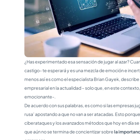
¿Has experimentado esa sensación de jugar al azar? Cua
castigo- te esperará y es una mezcla de emoción e ince
menos así es como el especialista Brian Gayek, describe 
empresarial en la actualidad – solo que, en este contexto,
emocionante-.
De acuerdo con sus palabras, es como si las empresas jugar
rusa’ apostando a que no van a ser atacadas. Esto porqu
ciberataques y los avanzados métodos que hoy en día se 
que aún no se termina de concientizar sobre
la importanc