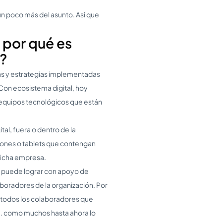
n poco más del asunto. Así que
 por qué es
s?
cas y estrategias implementadas
 Con ecosistema digital, hoy
 equipos tecnológicos que están
al, fuera o dentro de la
ones o tablets que contengan
dicha empresa.
e puede lograr con apoyo de
aboradores de la organización. Por
e todos los colaboradores que
.I. como muchos hasta ahora lo