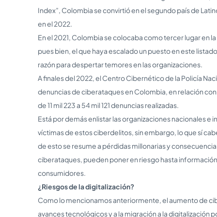
Index”, Colombia se convirtió en el segundo país de Lat
en el 2022.
En el 2021, Colombia se colocaba como tercer lugar en la l
pues bien, el que haya escalado un puesto en este listado
razón para despertar temores en las organizaciones.
A finales del 2022, el Centro Cibernético de la Policía N
denuncias de ciberataques en Colombia, en relación con e
de 11 mil 223 a 54 mil 121 denuncias realizadas.
Está por demás enlistar las organizaciones nacionales e i
víctimas de estos ciberdelitos, sin embargo, lo que sí c
de esto se resume a pérdidas millonarias y consecuencia
ciberataques, pueden poner en riesgo hasta información 
consumidores.
¿Riesgos de la digitalización?
Como lo mencionamos anteriormente, el aumento de cibe
avances tecnológicos y a la migración a la digitalización p