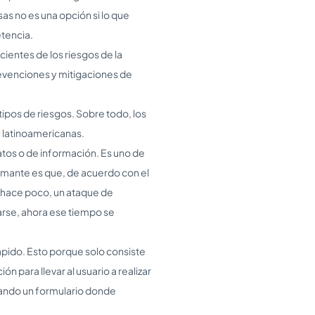
as no es una opción si lo que
tencia.
ientes de los riesgos de la
prevenciones y mitigaciones de
tipos de riesgos. Sobre todo, los
 latinoamericanas.
tos o de información. Es uno de
armante es que, de acuerdo con el
 hace poco, un ataque de
rse, ahora ese tiempo se
rápido. Esto porque solo consiste
n para llevar al usuario a realizar
enando un formulario donde