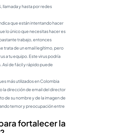
, llamada y hasta por redes
indica que están intentando hacer
que lo único que necesitas hacer es
 bastante trabajo, entonces
 trata de un email legítimo, pero
rus a tu equipo. Este virus podría
 Así de fácil y rápido puede
ues más utilizados en Colombia
o la dirección de email del director
cto de su nombre y de la imagen de
rtando temor y preocupación entre
para fortalecer la
l?