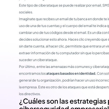
Este tipo de ciberataque se puede realizar por email, SMS
sociales.
Imagínate que recibes un email de tu banca en donde te 
uso de una de tus cuentas y el cuerpo del email te indica 
cambiar uno de tus códigos desde el email. Es un día con
decides solucionar esto ahora. Haces clic creyendo que se
sin darte cuenta, al hacer clic, permitiste que entrara un vi
extraer información de tu computador sin que lo percibas.
suceder un ciberataque.
Por último, entre las amenazas más comunes y ciberataq
encontramos los
ataques basados en identidad.
Con sol
general de tu organización, podrían hacer un uso incorre
la empresa. Este es otro de los ataques que está despe
los directivos.
¿Cuáles son las estrategias 
ciberseguridad empresaria