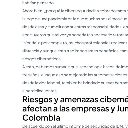
habrían pensado.
Ahora bien, ¿por qué la ciberseguridad ha cobrado tanta r
Luego de una pandemia en la que muchos nos dimos cuent
desde casa y cumplir con nuestras responsabilidades, e
concluyeron que tal vez ya no sería tan necesario retornar
‘híbrida’ o por completo, muchos profesionales realizan 
distancia y aunque esto trae importantes beneficios, ta
riesgos cibernéticos.
A esto, debemos sumarle que la tecnología ha tenido imp
tres años, aunque eso ha mejorado las automatizaciones y
desde la vida laboral, también ha brindado nuevas herra
ciberdelincuentes.
Riesgos y amenazas ciberné
afectan a las empresas y Jun
Colombia
De acuerdo con el último informe de seguridad de IBM, “A