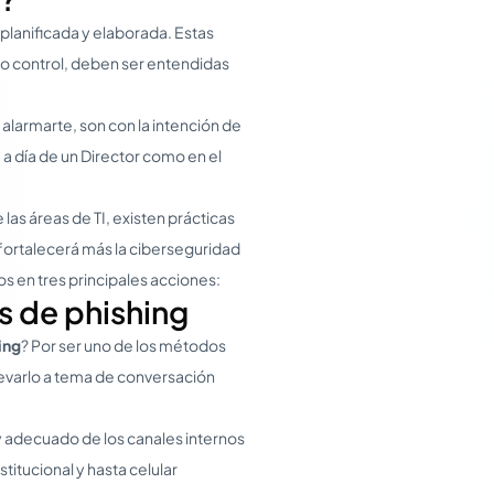
planificada y elaborada. Estas
 o control, deben ser entendidas
alarmarte, son con la intención de
a día de un Director como en el
as áreas de TI, existen prácticas
 fortalecerá más la ciberseguridad
os en tres principales acciones:
s de phishing
ing
? Por ser uno de los métodos
 llevarlo a tema de conversación
 adecuado de los canales internos
titucional y hasta celular