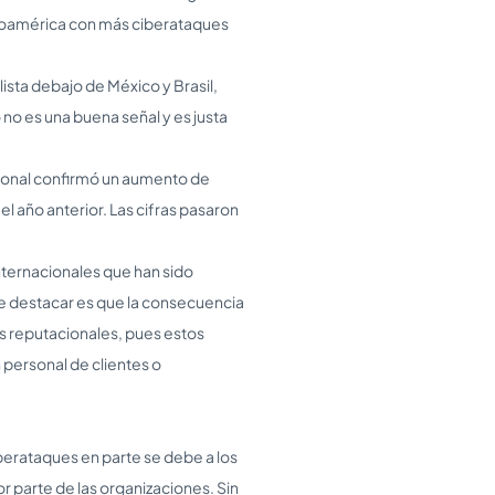
inoamérica con más ciberataques
ista debajo de México y Brasil,
 no es una buena señal y es justa
acional confirmó un aumento de
l año anterior. Las cifras pasaron
nternacionales que han sido
abe destacar es que la consecuencia
s reputacionales, pues estos
personal de clientes o
rataques en parte se debe a los
or parte de las organizaciones. Sin