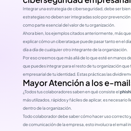
Integrar una estrategia de ciberseguridad, debe ser bien 
estrategias no deben ser integradas solo por prevención
como parte esencial del valor de tu organización.
Ahora bien, los ejemplos citados anteriormente, más que 
explicar cómo un ciberataque puede pasar tanto en el día 
día a día de cualquier otro integrante de la organización.
Por eso creemos que más allá de lo que esté en manos de l
que puedes integrar para el resto de tu organización que
empresarial de tu identidad. Estas prácticas las dividirem
Mayor Atención a los e-mail
¿Todos tus colaboradores saben en qué consiste el
phish
más utilizados, rápidos y fáciles de aplicar, es necesario
dentro de la organización.
Todo colaborador debe saber cómo hacer uso correcto y
de comunicación de la empresa, esto involucra el email ins