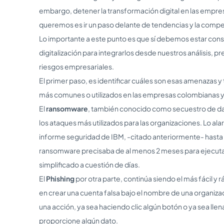
embargo, detener la transformación digital en las empres
queremos es ir un paso delante de tendencias y la compe
Lo importante a este punto es que sí debemos estar consc
digitalización para integrarlos desde nuestros análisis, 
riesgos empresariales.
El primer paso, es identificar cuáles son esas amenazas y 
más comunes o utilizados en las empresas colombianas y
El
ransomware
, también conocido como secuestro de da
los ataques más utilizados para las organizaciones. Lo al
informe seguridad de IBM, -citado anteriormente- hasta
ransomware precisaba de al menos 2 meses para ejecuta
simplificado a cuestión de días.
El
Phishing
por otra parte, continúa siendo el más fácil y 
en crear una cuenta falsa bajo el nombre de una organizació
una acción, ya sea haciendo clic algún botón o ya sea ll
proporcione algún dato.