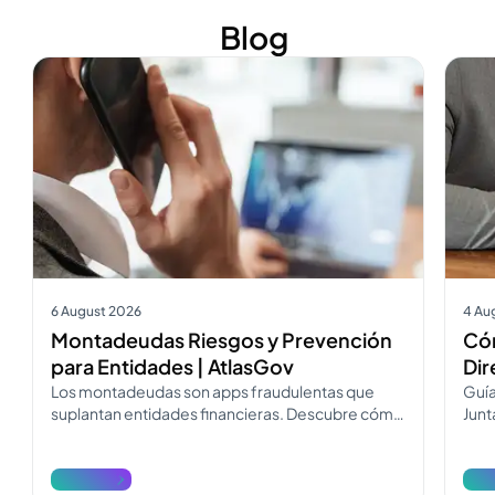
Blog
Ver más
Ver m
6 August 2026
4 Au
Montadeudas Riesgos y Prevención
Cóm
para Entidades | AtlasGov
Dir
Los montadeudas son apps fraudulentas que
Guía
suplantan entidades financieras. Descubre cómo
Junt
operan, cómo diferenciarlos y cómo
Desc
denunciarlos.
reda
Ver más
Ver