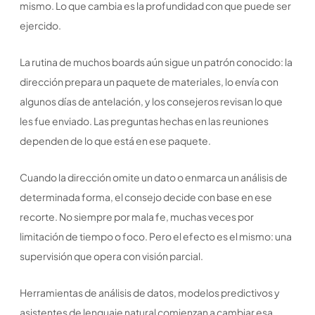
mismo. Lo que cambia es la profundidad con que puede ser
ejercido.
La rutina de muchos boards aún sigue un patrón conocido: la
dirección prepara un paquete de materiales, lo envía con
algunos días de antelación, y los consejeros revisan lo que
les fue enviado. Las preguntas hechas en las reuniones
dependen de lo que está en ese paquete.
Cuando la dirección omite un dato o enmarca un análisis de
determinada forma, el consejo decide con base en ese
recorte. No siempre por mala fe, muchas veces por
limitación de tiempo o foco. Pero el efecto es el mismo: una
supervisión que opera con visión parcial.
Herramientas de análisis de datos, modelos predictivos y
asistentes de lenguaje natural comienzan a cambiar esa