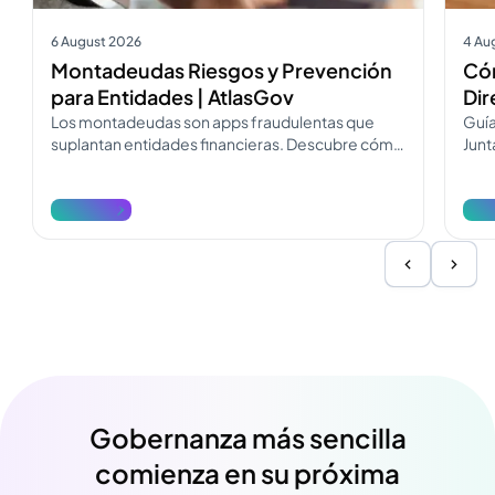
6 August 2026
4 Au
Montadeudas Riesgos y Prevención
Cóm
para Entidades | AtlasGov
Dir
Los montadeudas son apps fraudulentas que
Guía
suplantan entidades financieras. Descubre cómo
Junt
operan, cómo diferenciarlos y cómo
Desc
denunciarlos.
reda
Ver más
Ver
Gobernanza más sencilla
comienza en su próxima