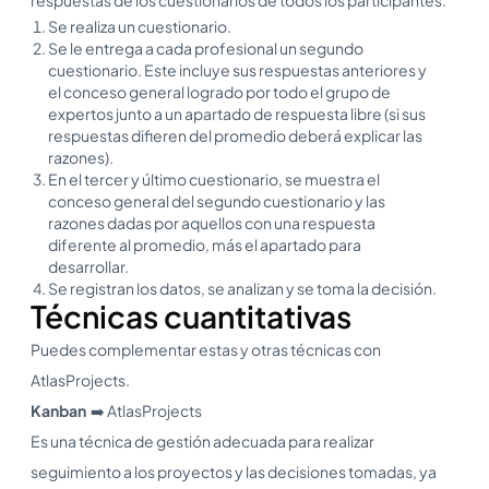
Se realiza un cuestionario.
Se le entrega a cada profesional un segundo
cuestionario. Este incluye sus respuestas anteriores y
el conceso general logrado por todo el grupo de
expertos junto a un apartado de respuesta libre (si sus
respuestas difieren del promedio deberá explicar las
razones).
En el tercer y último cuestionario, se muestra el
conceso general del segundo cuestionario y las
razones dadas por aquellos con una respuesta
diferente al promedio, más el apartado para
desarrollar.
Se registran los datos, se analizan y se toma la decisión.
Técnicas cuantitativas
Puedes complementar estas y otras técnicas con
AtlasProjects.
Kanban
➡️ AtlasProjects
Es una técnica de gestión adecuada para realizar
seguimiento a los proyectos y las decisiones tomadas, ya