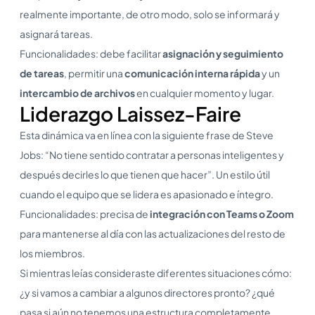
realmente importante, de otro modo, solo se informará y
asignará tareas.
Funcionalidades: debe facilitar
asignación y seguimiento
de tareas
, permitir una
comunicación interna rápida
y un
intercambio de archivos
en cualquier momento y lugar.
Liderazgo Laissez-Faire
Esta dinámica va en línea con la siguiente frase de Steve
Jobs: “No tiene sentido contratar a personas inteligentes y
después decirles lo que tienen que hacer”. Un estilo útil
cuando el equipo que se lidera es apasionado e íntegro.
Funcionalidades: precisa de
integración con Teams o Zoom
para mantenerse al día con las actualizaciones del resto de
los miembros.
Si mientras leías consideraste diferentes situaciones cómo:
¿y si vamos a cambiar a algunos directores pronto? ¿qué
pasa si aún no tenemos una estructura completamente