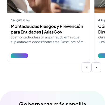
6 August 2026
4 Au
Montadeudas Riesgos y Prevención
Cóm
para Entidades | AtlasGov
Dir
Los montadeudas son apps fraudulentas que
Guía
suplantan entidades financieras. Descubre cómo
Junt
operan, cómo diferenciarlos y cómo
Desc
denunciarlos.
reda
Ver más
Ver
Gobernanza más sencilla