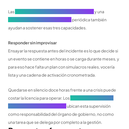
Las
buenas prácticas de gobierno corporativo
y una
auditoría de gobierno corporativo
periódica también
ayudan a sostener esas tres capacidades.
Responder sin improvisar
Ensayar la respuesta antes del incidente es lo que decide si
un evento se contiene en horas o se carga durante meses, y
para eso hace falta un plan con simulacros reales, vocería
lista y una cadena de activación cronometrada.
Quedarse en silencio doce horas frente a una crisis puede
costar la licencia para operar. Los
Principios de Gobierno
Corporativo del G20 y la OCDE
ubican esta supervisión
como responsabilidad del órgano de gobierno, no como
una tarea que se delega por completo a la gestión.