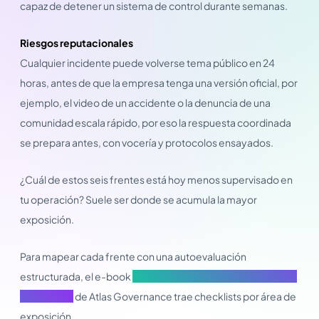
capaz de detener un sistema de control durante semanas.
Riesgos reputacionales
Cualquier incidente puede volverse tema público en 24
horas, antes de que la empresa tenga una versión oficial, por
ejemplo, el video de un accidente o la denuncia de una
comunidad escala rápido, por eso la respuesta coordinada
se prepara antes, con vocería y protocolos ensayados.
¿Cuál de estos seis frentes está hoy menos supervisado en
tu operación? Suele ser donde se acumula la mayor
exposición.
Para mapear cada frente con una autoevaluación
estructurada, el e-book
Gobierno corporativo en empresas
industriales
de Atlas Governance trae checklists por área de
exposición.