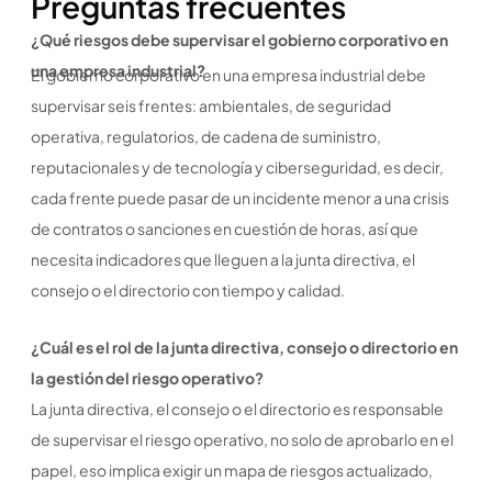
Preguntas frecuentes
¿Qué riesgos debe supervisar el gobierno corporativo en
una empresa industrial?
El gobierno corporativo en una empresa industrial debe
supervisar seis frentes: ambientales, de seguridad
operativa, regulatorios, de cadena de suministro,
reputacionales y de tecnología y ciberseguridad, es decir,
cada frente puede pasar de un incidente menor a una crisis
de contratos o sanciones en cuestión de horas, así que
necesita indicadores que lleguen a la junta directiva, el
consejo o el directorio con tiempo y calidad.
¿Cuál es el rol de la junta directiva, consejo o directorio en
la gestión del riesgo operativo?
La junta directiva, el consejo o el directorio es responsable
de supervisar el riesgo operativo, no solo de aprobarlo en el
papel, eso implica exigir un mapa de riesgos actualizado,