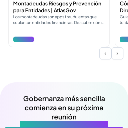
Montadeudas Riesgos y Prevención
Cóm
para Entidades | AtlasGov
Dir
Los montadeudas son apps fraudulentas que
Guía
suplantan entidades financieras. Descubre cómo
Junt
operan, cómo diferenciarlos y cómo
Desc
denunciarlos.
reda
Ver más
Ver
Gobernanza más sencilla
comienza en su próxima
reunión
Atlas Gov: Potencializado por IA, hecho para ti.