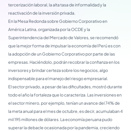
tercerización laboral, la alta tasa de informalidad y la
reactivación de la inversión privada.
En la Mesa Redonda sobre Gobierno Corporativo en
América Latina, organizada por la OCDE y la
Superintendencia del Mercado de Valores, se recomendó
que la mejor forma de impulsar la economía del Perú es con
la adopción de un Gobierno Corporativo por parte de las
empresas. Haciéndolo, podrán recobrar la confianza en los
inversores y brindar certeza sobre los negocios, algo
indispensable para el manejo del riesgo empresarial.
El sector privado, a pesar de las dificultades, mostró durante
todo el año la fortaleza que lo caracteriza. Las inversiones en
el sector minero, por ejemplo, tenían un avance del 74% de
la meta anual para el mes de octubre, es decir, acumulaban 4
mil 195 millones de dólares. La economía peruana pudo
superar la debacle ocasionada por la pandemia, creciendo