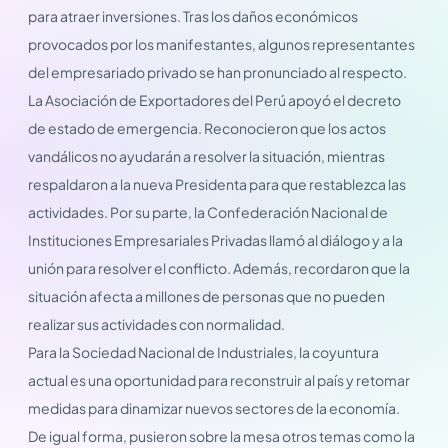
para atraer inversiones. Tras los daños económicos
provocados por los manifestantes, algunos representantes
del empresariado privado se han pronunciado al respecto.
La Asociación de Exportadores del Perú apoyó el decreto
de estado de emergencia. Reconocieron que los actos
vandálicos no ayudarán a resolver la situación, mientras
respaldaron a la nueva Presidenta para que restablezca las
actividades. Por su parte, la Confederación Nacional de
Instituciones Empresariales Privadas llamó al diálogo y a la
unión para resolver el conflicto. Además, recordaron que la
situación afecta a millones de personas que no pueden
realizar sus actividades con normalidad.
Para la Sociedad Nacional de Industriales, la coyuntura
actual es una oportunidad para reconstruir al país y retomar
medidas para dinamizar nuevos sectores de la economía.
De igual forma, pusieron sobre la mesa otros temas como la