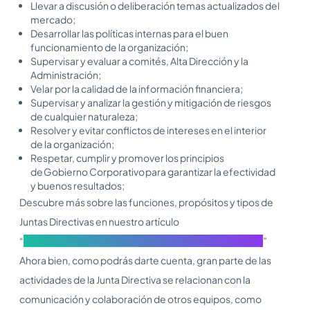
Llevar a discusión o deliberación temas actualizados del
mercado;
Desarrollar las políticas internas para el buen
funcionamiento de la organización;
Supervisar y evaluar a comités, Alta Dirección y la
Administración;
Velar por la calidad de la información financiera;
Supervisar y analizar la gestión y mitigación de riesgos
de cualquier naturaleza;
Resolver y evitar conflictos de intereses en el interior
de la organización;
Respetar, cumplir y promover los principios
de Gobierno Corporativo para garantizar la efectividad
y buenos resultados;
Descubre más sobre las funciones, propósitos y tipos de
Juntas Directivas en nuestro artículo
“
El rol y funciones de la Junta Directiva en las empresas
”
Ahora bien, como podrás darte cuenta, gran parte de las
actividades de la Junta Directiva se relacionan con la
comunicación y colaboración de otros equipos, como