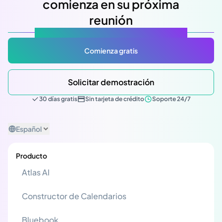
comienza en su próxima
reunión
Atlas Gov: Potencializado por IA, hecho para ti.
Comienza gratis
Solicitar demostración
30 días gratis
Sin tarjeta de crédito
Soporte 24/7
Español
Producto
Atlas AI
Constructor de Calendarios
Bluebook