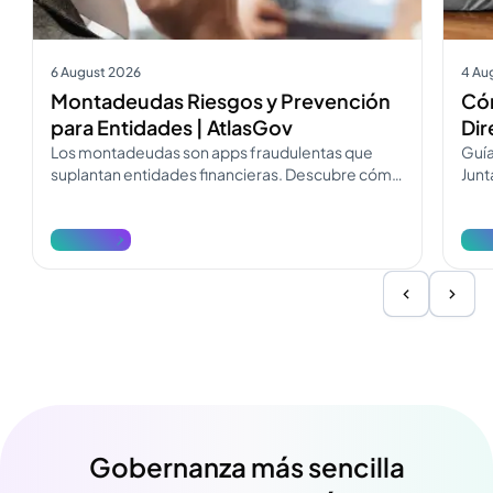
6 August 2026
4 Au
Montadeudas Riesgos y Prevención
Cóm
para Entidades | AtlasGov
Dir
Los montadeudas son apps fraudulentas que
Guía
suplantan entidades financieras. Descubre cómo
Junt
operan, cómo diferenciarlos y cómo
Desc
denunciarlos.
reda
Ver más
Ver
Gobernanza más sencilla