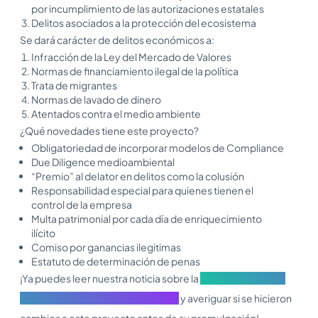
por incumplimiento de las autorizaciones estatales
Delitos asociados a la protección del ecosistema
Se dará carácter de delitos económicos a:
Infracción de la Ley del Mercado de Valores
Normas de financiamiento ilegal de la política
Trata de migrantes
Normas de lavado de dinero
Atentados contra el medio ambiente
¿Qué novedades tiene este proyecto?
Obligatoriedad de incorporar modelos de Compliance
Due Diligence medioambiental
“Premio” al delator en delitos como la colusión
Responsabilidad especial para quienes tienen el
control de la empresa
Multa patrimonial por cada día de enriquecimiento
ilícito
Comiso por ganancias ilegitimas
Estatuto de determinación de penas
¡Ya puedes leer nuestra noticia sobre la
Nueva ley penaliza
delitos económicos y ambientales
y averiguar si se hicieron
cambios a este proyecto antes de su promulgación!