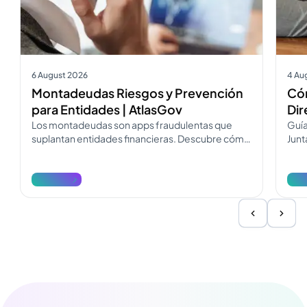
6 August 2026
4 Au
Montadeudas Riesgos y Prevención
Cóm
para Entidades | AtlasGov
Dir
Los montadeudas son apps fraudulentas que
Guía
suplantan entidades financieras. Descubre cómo
Junt
operan, cómo diferenciarlos y cómo
Desc
denunciarlos.
reda
Ver más
Ver