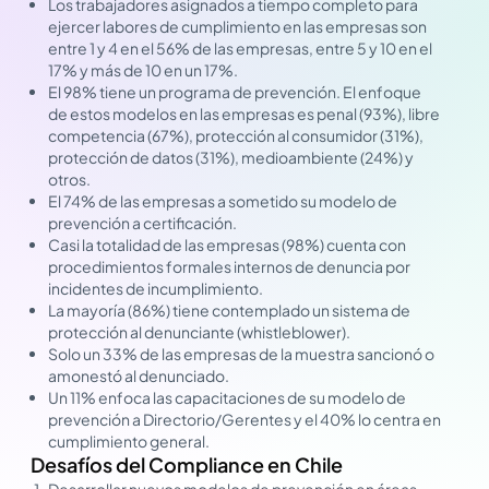
Los trabajadores asignados a tiempo completo para
ejercer labores de cumplimiento en las empresas son
entre 1 y 4 en el 56% de las empresas, entre 5 y 10 en el
17% y más de 10 en un 17%.
El 98% tiene un programa de prevención. El enfoque
de estos modelos en las empresas es penal (93%), libre
competencia (67%), protección al consumidor (31%),
protección de datos (31%), medioambiente (24%) y
otros.
El 74% de las empresas a sometido su modelo de
prevención a certificación.
Casi la totalidad de las empresas (98%) cuenta con
procedimientos formales internos de denuncia por
incidentes de incumplimiento.
La mayoría (86%) tiene contemplado un sistema de
protección al denunciante (whistleblower).
Solo un 33% de las empresas de la muestra sancionó o
amonestó al denunciado.
Un 11% enfoca las capacitaciones de su modelo de
prevención a Directorio/Gerentes y el 40% lo centra en
cumplimiento general.
Desafíos del Compliance en Chile
Desarrollar nuevos modelos de prevención en áreas