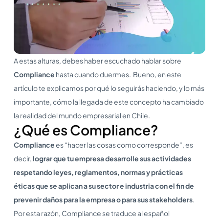
A estas alturas, debes haber escuchado hablar sobre
Compliance
hasta cuando duermes. Bueno, en este
artículo te explicamos por qué lo seguirás haciendo, y lo más
importante, cómo la llegada de este concepto ha cambiado
la realidad del mundo empresarial en Chile.
¿Qué es Compliance?
Compliance
es “hacer las cosas como corresponde”, es
decir,
lograr que tu empresa desarrolle sus actividades
respetando
leyes, reglamentos, normas y prácticas
éticas que se aplican a su sector e industria con el fin de
prevenir daños para la empresa o para sus stakeholders
.
Por esta razón, Compliance se traduce al español