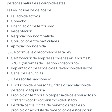
personas naturales a cargo de estas.
La Ley incluye los delitos de:
Lavado de activos
Cohecho
Financiación de terrorismo
Receptación
Negociación incompatible
Corrupción entre particulares
Apropiación indebida
¿Qué promueve o recomienda esta Ley?
Certificación de empresas chilenas en la norma ISO
37001 (Sistemas de Gestión Antisoborno)
Implantación de Modelo de Prevención del Delitos
Canal de Denuncias
¿Cuáles son las sanciones?
Disolución de la persona jurídica o cancelación de
personalidad jurídica
Prohibición temporal o perpetua de celebrar actos o
contratos con los organismos del Estado
Pérdida parcial o total de beneficios fiscales o
prohibición absoluta de recepción de estos por un