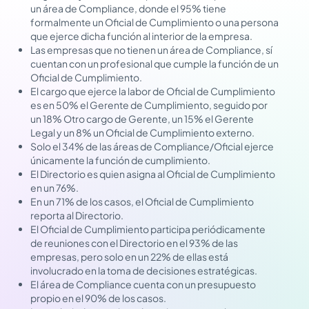
un área de Compliance, donde el 95% tiene
formalmente un Oficial de Cumplimiento o una persona
que ejerce dicha función al interior de la empresa.
Las empresas que no tienen un área de Compliance, sí
cuentan con un profesional que cumple la función de un
Oficial de Cumplimiento.
El cargo que ejerce la labor de Oficial de Cumplimiento
es en 50% el Gerente de Cumplimiento, seguido por
un 18% Otro cargo de Gerente, un 15% el Gerente
Legal y un 8% un Oficial de Cumplimiento externo.
Solo el 34% de las áreas de Compliance/Oficial ejerce
únicamente la función de cumplimiento.
El Directorio es quien asigna al Oficial de Cumplimiento
en un 76%.
En un 71% de los casos, el Oficial de Cumplimiento
reporta al Directorio.
El Oficial de Cumplimiento participa periódicamente
de reuniones con el Directorio en el 93% de las
empresas, pero solo en un 22% de ellas está
involucrado en la toma de decisiones estratégicas.
El área de Compliance cuenta con un presupuesto
propio en el 90% de los casos.