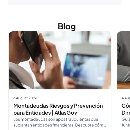
Blog
Ver más
Ver m
6 August 2026
4 Au
Montadeudas Riesgos y Prevención
Cóm
para Entidades | AtlasGov
Dir
Los montadeudas son apps fraudulentas que
Guía
suplantan entidades financieras. Descubre cómo
Junt