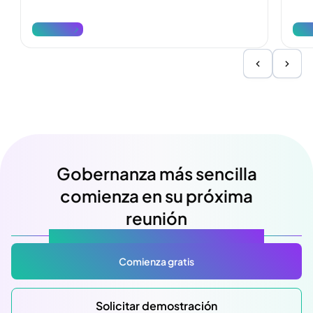
operan, cómo diferenciarlos y cómo
Desc
denunciarlos.
reda
Ver más
Ver
Gobernanza más sencilla
comienza en su próxima
reunión
Atlas Gov: Potencializado por IA, hecho para ti.
Comienza gratis
Solicitar demostración