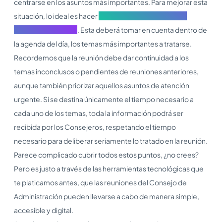
centrarse en los asuntos más importantes. Para mejorar esta
situación, lo ideal es hacer
una correcta planeación de
reunión de Consejo
. Esta deberá tomar en cuenta dentro de
la agenda del día, los temas más importantes a tratarse.
Recordemos que la reunión debe dar continuidad a los
temas inconclusos o pendientes de reuniones anteriores,
aunque también priorizar aquellos asuntos de atención
urgente. Si se destina únicamente el tiempo necesario a
cada uno de los temas, toda la información podrá ser
recibida por los Consejeros, respetando el tiempo
necesario para deliberar seriamente lo tratado en la reunión.
Parece complicado cubrir todos estos puntos, ¿no crees?
Pero es justo a través de las herramientas tecnológicas que
te platicamos antes, que las reuniones del Consejo de
Administración pueden llevarse a cabo de manera simple,
accesible y digital.