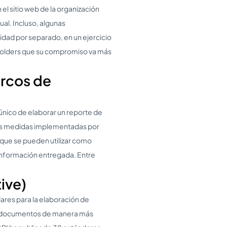
el sitio web de la organización
ual. Incluso, algunas
idad por separado, en un ejercicio
eholders que su compromiso va más
arcos de
ico de elaborar un reporte de
 las medidas implementadas por
que se pueden utilizar como
 información entregada. Entre
tive)
dares para la elaboración de
os documentos de manera más