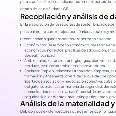
para la definición de los indicadores en los reportes de 
dentro de los estándares GRI.
Recopilación y análisis de 
En la elaboración de los reportes de sostenibilidad deben
principalmente con tres ejes: económicos, sociales y med
recomiendan algunos aspectos a reportar, tales como:
Económicos: Desempeño económico, presencia en el
económicos indirectos, prácticas de adquisición, ant
desleal, fiscalidad.
Ambientales: Materiales, energía, agua, biodiversidad,
residuos, evaluación ambiental de proveedores.
Sociales: Empleo, relaciones trabajador-empresa, salu
formación y enseñanza, diversidad e igualdad de oport
libertad de asociación y negociación colectiva, trabajo i
obligatorio, prácticas en materia de seguridad, derech
comunidades locales, evaluación social de proveedores,
seguridad de los clientes, marketing y etiquetado, priv
Análisis de la materialidad y
Debido a que existen sectores o giros en los que no figur