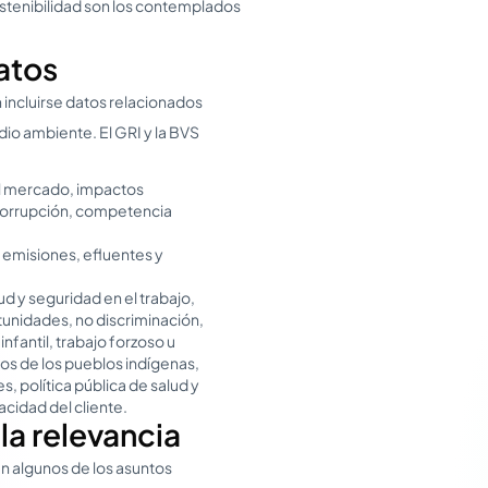
sostenibilidad son los contemplados
datos
 incluirse datos relacionados
io ambiente. El GRI y la BVS
 mercado, impactos
icorrupción, competencia
 emisiones, efluentes y
d y seguridad en el trabajo,
unidades, no discriminación,
nfantil, trabajo forzoso u
os de los pueblos indígenas,
 política pública de salud y
acidad del cliente.
 la relevancia
an algunos de los asuntos