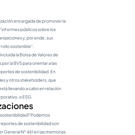
anización encargada de promover la
 “informes públicos sobre los
nizaciones y, por ende, sus
rrollo sostenible”.
ncluída la Bolsa de Valores de
por la BVS para orientar a las
portes de sostenibilidad. En
des y otros stakeholders, que
está llevando a cabo en relación
rporativo, o ESG.
izaciones
e sostenibilidad? Podemos
reportes de sostenibilidad son
er General N° 461 en las memorias