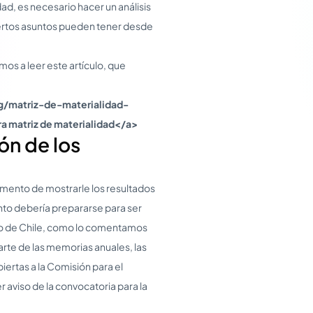
ad, es necesario hacer un análisis
iertos asuntos pueden tener desde
mos a leer este artículo, que
g/matriz-de-materialidad-
a matriz de materialidad</a>
ón de los
omento de mostrarle los resultados
ento debería prepararse para ser
so de Chile, como lo comentamos
rte de las memorias anuales, las
ertas a la Comisión para el
r aviso de la convocatoria para la