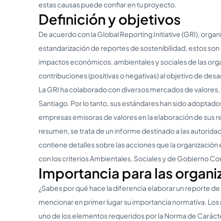
estas causas puede confiar en tu proyecto.
Definición y objetivos
De acuerdo con la Global Reporting Initiative (GRI), org
estandarización de reportes de sostenibilidad, estos son
impactos económicos, ambientales y sociales de las orga
contribuciones (positivas o negativas) al objetivo de desa
La GRI ha colaborado con diversos mercados de valores, i
Santiago. Por lo tanto, sus estándares han sido adoptados 
empresas emisoras de valores en la elaboración de sus re
resumen, se trata de un informe destinado a las autorida
contiene detalles sobre las acciones que la organización 
con los criterios Ambientales, Sociales y de Gobierno Co
Importancia para las organ
¿Sabes por qué hace la diferencia elaborar un reporte d
mencionar en primer lugar su importancia normativa. Los 
uno de los elementos requeridos por la Norma de Caráct