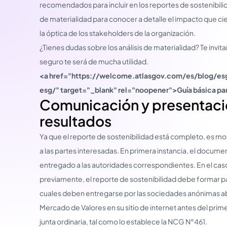
recomendados para incluir en los reportes de sostenibilid
de materialidad para conocer a detalle el impacto que c
la óptica de los stakeholders de la organización.
¿Tienes dudas sobre los análisis de materialidad? Te invita
seguro te será de mucha utilidad.
<a href="https://welcome.atlasgov.com/es/blog/es
esg/" target="_blank" rel="noopener">Guía básica par
Comunicación y presentaci
resultados
Ya que el reporte de sostenibilidad está completo, es m
a las partes interesadas. En primera instancia, el docum
entregado a las autoridades correspondientes. En el ca
previamente, el reporte de sostenibilidad debe formar pa
cuales deben entregarse por las sociedades anónimas abi
Mercado de Valores en su sitio de internet antes del prime
junta ordinaria, tal como lo establece la NCG N°461.