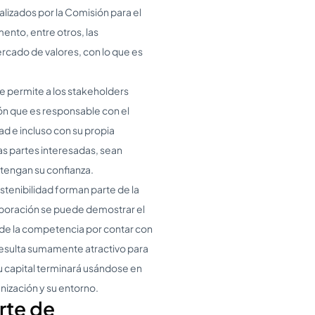
alizados por la Comisión para el
ento, entre otros, las
ercado de valores, con lo que es
le permite a los stakeholders
ón que es responsable con el
d e incluso con su propia
tas partes interesadas, sean
ntengan su confianza.
stenibilidad forman parte de la
aboración se puede demostrar el
 de la competencia por contar con
 resulta sumamente atractivo para
su capital terminará usándose en
nización y su entorno.
rte de