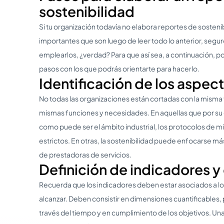
sostenibilidad
Si tu organización todavía no elabora reportes de sosteni
importantes que son luego de leer todo lo anterior, segur
emplearlos, ¿verdad? Para que así sea, a continuación, p
pasos con los que podrás orientarte para hacerlo.
Identificación de los aspec
No todas las organizaciones están cortadas con la misma ti
mismas funciones y necesidades. En aquellas que por su
como puede ser el ámbito industrial, los protocolos de m
estrictos. En otras, la sostenibilidad puede enfocarse má
de prestadoras de servicios.
Definición de indicadores y
Recuerda que los indicadores deben estar asociados a l
alcanzar. Deben consistir en dimensiones cuantificables,
través del tiempo y en cumplimiento de los objetivos. Una 