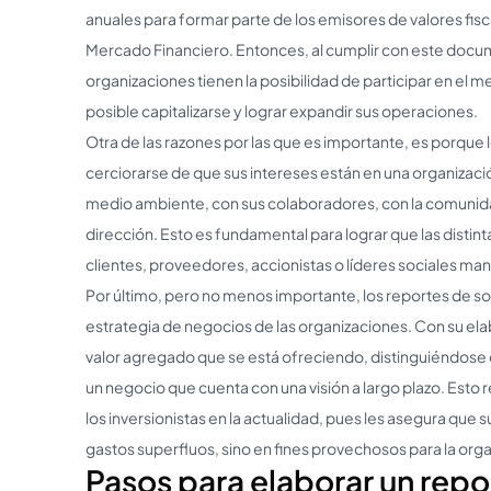
anuales para formar parte de los emisores de valores fisc
Mercado Financiero. Entonces, al cumplir con este docum
organizaciones tienen la posibilidad de participar en el m
posible capitalizarse y lograr expandir sus operaciones.
Otra de las razones por las que es importante, es porque 
cerciorarse de que sus intereses están en una organizaci
medio ambiente, con sus colaboradores, con la comunida
dirección. Esto es fundamental para lograr que las distin
clientes, proveedores, accionistas o líderes sociales ma
Por último, pero no menos importante, los reportes de so
estrategia de negocios de las organizaciones. Con su el
valor agregado que se está ofreciendo, distinguiéndose
un negocio que cuenta con una visión a largo plazo. Esto
los inversionistas en la actualidad, pues les asegura que 
gastos superfluos, sino en fines provechosos para la orga
Pasos para elaborar un repo