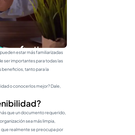
 pueden estar más familiarizadas
de ser importantes para todas las
eneficios, tanto para la
lidad o conocerlos mejor? Dale,
nibilidad?
s más que un documento requerido,
 organización sea más limpia,
te que realmente se preocupa por