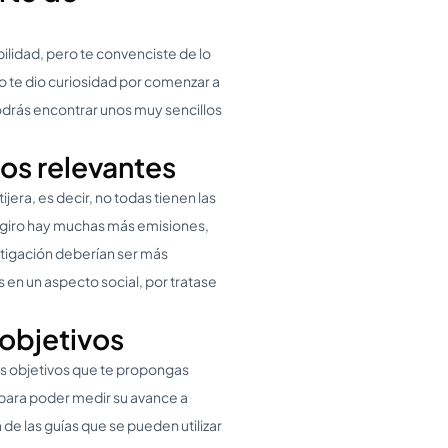
bilidad, pero te convenciste de lo
o te dio curiosidad por comenzar a
odrás encontrar unos muy sencillos
tos relevantes
jera, es decir, no todas tienen las
 giro hay muchas más emisiones,
itigación deberían ser más
s en un aspecto social, por tratase
 objetivos
os objetivos que te propongas
 para poder medir su avance a
de las guías que se pueden utilizar