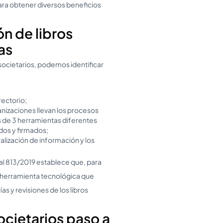
ara obtener diversos beneficios
ón de libros
as
s societarios, podemos identificar
rectorio;
nizaciones llevan los procesos
ás de 3 herramientas diferentes
dos y firmados;
alización de información y los
al 813/2019 establece que, para
una herramienta tecnológica que
s y revisiones de los libros
societarios paso a