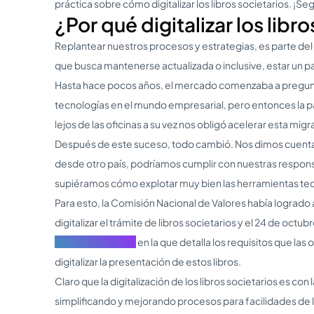
práctica sobre cómo digitalizar los libros societarios. ¡Segu
¿Por qué digitalizar los libr
Replantear nuestros procesos y estrategias, es parte del 
que busca mantenerse actualizada o inclusive, estar un 
Hasta hace pocos años, el mercado comenzaba a pregun
tecnologías en el mundo empresarial, pero entonces la pa
lejos de las oficinas a su vez nos obligó acelerar esta migrac
Después de este suceso, todo cambió. Nos dimos cuenta
desde otro país, podríamos cumplir con nuestras respon
supiéramos cómo explotar muy bien las herramientas te
Para esto, la Comisión Nacional de Valores había logrado 
digitalizar el trámite de libros societarios y el 24 de octubr
General 813/2019
en la que detalla los requisitos que la
digitalizar la presentación de estos libros.
Claro que la digitalización de los libros societarios es con 
simplificando y mejorando procesos para facilidades de 