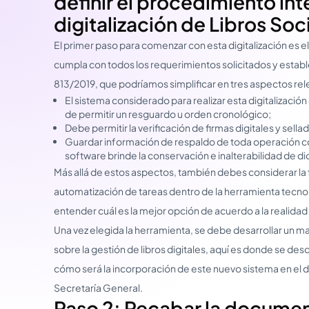
definir el procedimiento in
digitalización de Libros Soc
El primer paso para comenzar con esta digitalización es 
cumpla con todos los requerimientos solicitados y estab
813/2019, que podríamos simplificar en tres aspectos rel
El sistema considerado para realizar esta digitalización
de permitir un resguardo u orden cronológico;
Debe permitir la verificación de firmas digitales y sell
Guardar información de respaldo de toda operación co
software brinde la conservación e inalterabilidad de 
Más allá de estos aspectos, también debes considerar la f
automatización de tareas dentro de la herramienta tecnol
entender cuál es la mejor opción de acuerdo a la realidad
Una vez elegida la herramienta, se debe desarrollar un 
sobre la gestión de libros digitales, aquí es donde se descr
cómo será la incorporación de este nuevo sistema en el día
Secretaría General.
Paso 2: Recabar la docume