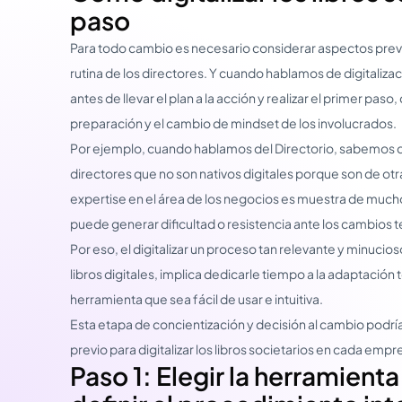
paso
Para todo cambio es necesario considerar aspectos previ
rutina de los directores. Y cuando hablamos de digitalizac
antes de llevar el plan a la acción y realizar el primer p
preparación y el cambio de mindset de los involucrados.
Por ejemplo, cuando hablamos del Directorio, sabemos
directores que no son nativos digitales porque son de ot
expertise en el área de los negocios es muestra de much
puede generar dificultad o resistencia ante los cambios 
Por eso, el digitalizar un proceso tan relevante y minucio
libros digitales, implica dedicarle tiempo a la adaptació
herramienta que sea fácil de usar e intuitiva.
Esta etapa de concientización y decisión al cambio podr
previo para digitalizar los libros societarios en cada empr
Paso 1: Elegir la herramient