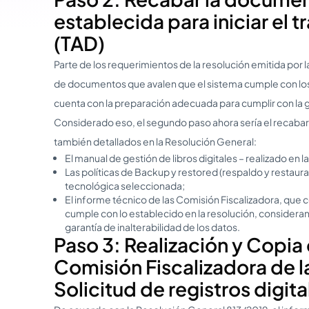
establecida para iniciar el t
(TAD)
Parte de los requerimientos de la resolución emitida por
de documentos que avalen que el sistema cumple con los 
cuenta con la preparación adecuada para cumplir con la g
Considerado eso, el segundo paso ahora sería el recaba
también detallados en la Resolución General:
El manual de gestión de libros digitales – realizado en l
Las políticas de Backup y restored (respaldo y restaura
tecnológica seleccionada;
El informe técnico de las Comisión Fiscalizadora, que 
cumple con lo establecido en la resolución, consider
garantía de inalterabilidad de los datos.
Paso 3: Realización y Copia 
Comisión Fiscalizadora de 
Solicitud de registros digita