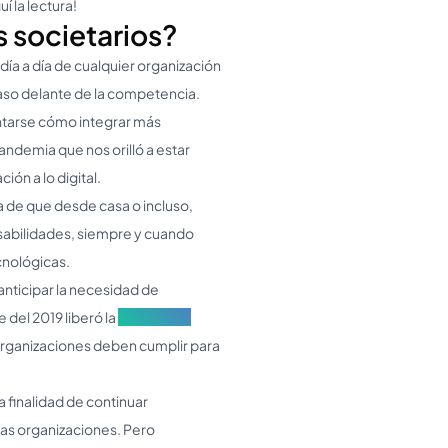
í la lectura!
os societarios?
día a día de cualquier organización
paso delante de la competencia.
tarse cómo integrar más
ndemia que nos orilló a estar
ión a lo digital.
 de que desde casa o incluso,
sabilidades, siempre y cuando
cnológicas.
anticipar la necesidad de
e del 2019 liberó la
Resolución
s organizaciones deben cumplir para
la finalidad de continuar
las organizaciones. Pero