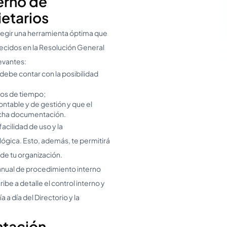
terno de
ietarios
elegir una herramienta óptima que
lecidos en la Resolución General
evantes:
 debe contar con la posibilidad
ados de tiempo;
ntable y de gestión y que el
dicha documentación.
acilidad de uso y la
ógica. Esto, además, te permitirá
 de tu organización.
manual de procedimiento interno
ibe a detalle el control interno y
 a día del Directorio y la
ntación