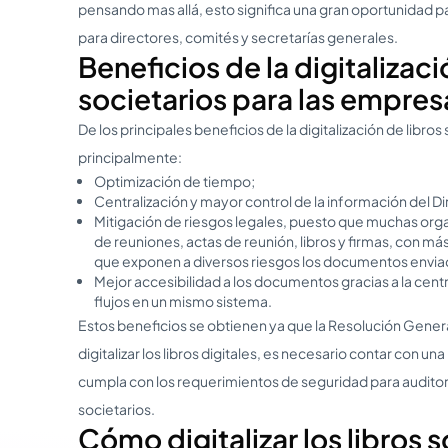
pensando mas allá, esto significa una gran oportunidad p
para directores, comités y secretarías generales.
Beneficios de la digitalizaci
societarios para las empres
De los principales beneficios de la digitalización de libro
principalmente:
Optimización de tiempo;
Centralización y mayor control de la información del Di
Mitigación de riesgos legales, puesto que muchas orga
de reuniones, actas de reunión, libros y firmas, con m
que exponen a diversos riesgos los documentos envia
Mejor accesibilidad a los documentos gracias a la centr
flujos en un mismo sistema.
Estos beneficios se obtienen ya que la Resolución Gener
digitalizar los libros digitales, es necesario contar con 
cumpla con los requerimientos de seguridad para auditoría
societarios.
Cómo digitalizar los libros 