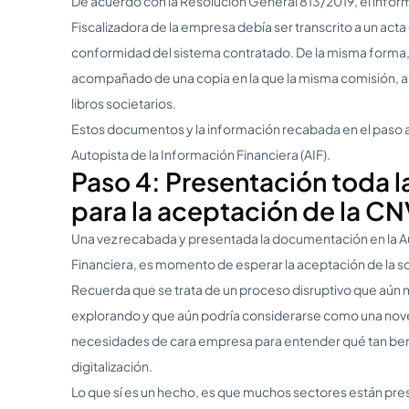
De acuerdo con la Resolución General 813/2019, el inform
Fiscalizadora de la empresa debía ser transcrito a un acta
conformidad del sistema contratado. De la misma forma
acompañado de una copia en la que la misma comisión, apru
libros societarios.
Estos documentos y la información recabada en el paso a
Autopista de la Información Financiera (AIF).
Paso 4: Presentación toda l
para la aceptación de la C
Una vez recabada y presentada la documentación en la Au
Financiera, es momento de esperar la aceptación de la sol
Recuerda que se trata de un proceso disruptivo que aún
explorando y que aún podría considerarse como una nov
necesidades de cara empresa para entender qué tan bene
digitalización.
Lo que sí es un hecho, es que muchos sectores están pre