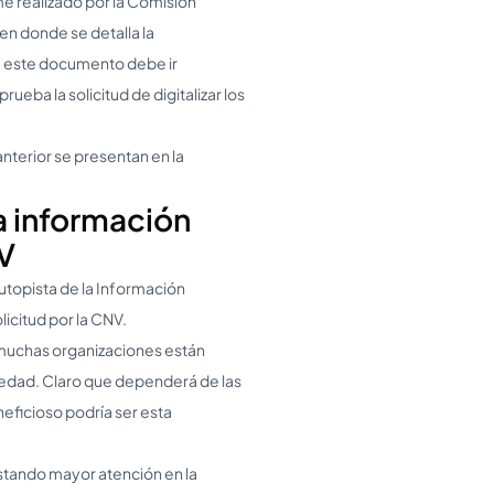
e realizado por la Comisión
 en donde se detalla la
, este documento debe ir
eba la solicitud de digitalizar los
nterior se presentan en la
a información
NV
topista de la Información
icitud por la CNV.
 muchas organizaciones están
edad. Claro que dependerá de las
ficioso podría ser esta
stando mayor atención en la