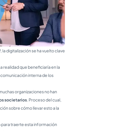
la digitalización se ha vuelto clave
na realidad que beneficiaría en la
 comunicación interna de los
muchas organizaciones no han
ros societarios
. Proceso del cual,
ión sobre cómo llevar esto a la
para traerte esta información