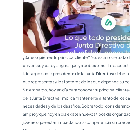
¿Sabes quién es tu principal cliente? No, esta no se trata
de ventas y estoy segura que ya debes tener la respuest
liderazgo como
presidente de la Junta Directiva
debes c
que representas y los factores de los que depende su pe
Sin embargo, hoy en día para conocer tu principal clien
de la Junta Directiva, implica mantenerte al tanto de los 
necesidades y de los desafíos. Sobre todo, considerand
amplio y que hoy en día existen nuevos tipos de organiz
jóvenes que están impactando la competencia sin prece