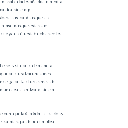
ponsabilidades añadirían un extra
upando este cargo.
iderar los cambios que las
én pensemos que estas son
que ya estén establecidas en los
be ser vista tanto de manera
mportante realizar reuniones
 de garantizar la eficiencia de
comunicarse asertivamente con
e cree que la Alta Administración y
n de cuentas que debe cumplirse