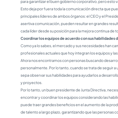
para garantizar el buen gobierno corporativo, pero esto v
Esto deja por fuera toda la comunicación directa que pue
principales líderes de ambos órganos: el CEO y el Preside
asertiva comunicación, pueden resultar en grandes result
cada líder desde su posición para la mejora continua de t
Coordinar los equipos de acuerdo con sus habilidades 
Como ya lo sabes, el mercado y sus necesidades han camb
profesionales actuales que hoy integran los equipos y las
Ahora nos encontramos con personas buscando desarroll
personalmente. Por lo tanto, cuando se trata de seguir a u
sepa observar sus habilidades para ayudarlos a desarroll
y proyectos.
Por lo tanto, un buen presidente de Junta Directiva, neces
encontrar y coordinar los equipos considerando las habil
puede traer grandes beneficios en el aumento de la produc
de talento a largo plazo, garantizando que las personas