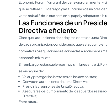
Economic Forum, “un gran líder tiene una gran mente, visi
qué se refiere? El liderazgo y las funciones de un preside
verse más allá de lo que está en el papel y adaptarse a la 
Las Funciones de un Preside
Directiva eficiente
Claro que las funciones de todo presidente de Junta Dire
de cada organización, considerando que estas cumplen co
normativas o regulaciones relacionadas a sociedades me
economía mixta, etc.
Sin embargo, estas suelen ser muy similares entre sí. Por 
se encargue de:
Velar y proteger los intereses de los accionistas;
Convocar las reuniones de Junta Directiva;
Presidir las reuniones de Junta Directiva;
Asegurarse del cumplimiento de los acuerdos realizado
Directiva;
Entre otras..