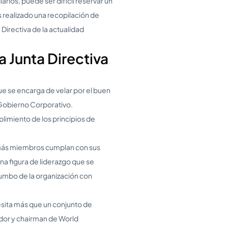
rios, puede ser difícil reservar un
 realizado una recopilación de
Directiva de la actualidad
a Junta Directiva
que se encarga de velar por el buen
 Gobierno Corporativo.
plimiento de los principios de
demás miembros cumplan con sus
a figura de liderazgo que se
 rumbo de la organización con
esita más que un conjunto de
ador y chairman de World