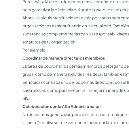
Pero, más allá de eso debemos pensar en cómo otras res
para garantizar la eficiencia del profesional que esté oc
Ahora, las siguientes funciones están pensadas para cons
organizaciones están sufriendo en la actualidad. Tambi
sugerencias complementarias con las responsabilidades 
estatutos de tu organización.
Por ejemplo…
Coordinar de manera directa los miembros
La tarea de coordinar los demás miembros del órgano de
grupal como de manera individual, es decir, también es i
periódicas con cada uno de los demás directores con el fin
cada uno, así como para encontrar la mejor manera de 
ellos.
Colaboración con la Alta Administración
No deseamos generalizar, pero existen casos en los que s
la Junta Directiva solo se ven conectados por la redició