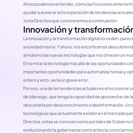
Ahora podemos entender, cómo las funciones anterio
ayudar a acelerar la incorporación de tendencias actuales
Junta Directiva que conoceremos a continuación.
Innovación y transformación
La innovación y la transformación digital no ceden, parece
sociedad misma. Y ahora, nos encontramos descubriendo
al máximo las nuevas tecnologías que nos ofrecen un mun
El no mirar la tecnología más allá de las oportunidades co
importantes oportunidades para automatizar tareas y opt
entero y esto, sería un grave error.
Por eso, una de las tendencias actuales es el incorporar 
de liderazgo, que tenga la capacidad de aprovechar de la
descartarla por desconocimiento o desinformación. Un c
tecnológicas que actualmente existen en el mercado para d
Directiva, estas se conocen como portales de Gobierno 
evolucionando la gobernanza como antes la conocíamos