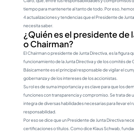
Claro, que, entre tus responsabilidades y compromisos dia
tiempo para mantenerte al tanto de todo. Por eso, hemos
4 actualizaciones y tendencias que el Presidente de Junta 
necesita saber.
¿Quién es el presidente de l
o Chairman?
El Chairman o presidente de Junta Directiva, es la figura 
funcionamiento de la Junta Directiva y de los comités de
Básicamente es el principal responsable de vigilar el cum
gobernanza y de los intereses de los accionistas.
Su rol es de suma importancia y es clave para que los 
funciones con transparencia y compromiso. Se trata de un
integra de diversas habilidades necesarias para llevar el
responsabilidad.
Por eso se dice que un Presidente de Junta Directiva nec
certificaciones o títulos. Como dice Klaus Schwab, fund