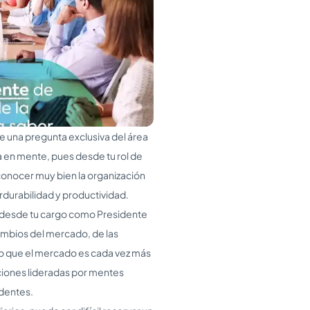
 de una pregunta exclusiva del área
a en mente, pues desde tu rol de
onocer muy bien la organización
rdurabilidad y productividad.
te desde tu cargo como Presidente
cambios del mercado, de las
o que el mercado es cada vez más
aciones lideradas por mentes
dentes.