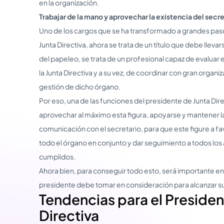
en la organización.
Trabajar de la mano y aprovechar la existencia del secre
Uno de los cargos que se ha transformado a grandes pasos
Junta Directiva, ahora se trata de un título que debe llevar
del papeleo, se trata de un profesional capaz de evalua
la Junta Directiva y a su vez, de coordinar con gran organiz
gestión de dicho órgano.
Por eso, una de las funciones del presidente de Junta Dire
aprovechar al máximo esta figura, apoyarse y mantener l
comunicación con el secretario, para que este figure a fa
todo el órgano en conjunto y dar seguimiento a todos los
cumplidos.
Ahora bien, para conseguir todo esto, será importante en
presidente debe tomar en consideración para alcanzar s
Tendencias para el Presiden
Directiva