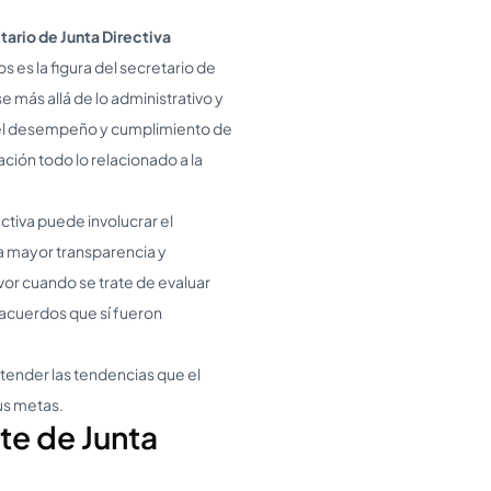
tario de Junta Directiva
 es la figura del secretario de
se más allá de lo administrativo y
r el desempeño y cumplimiento de
ación todo lo relacionado a la
ctiva puede involucrar el
a mayor transparencia y
vor cuando se trate de evaluar
 acuerdos que sí fueron
tender las tendencias que el
us metas.
te de Junta