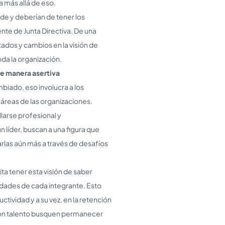
a más allá de eso.
de y deberían de tener los
nte de Junta Directiva. De una
ados y cambios en la visión de
oda la organización.
de manera asertiva
iado, eso involucra a los
 áreas de las organizaciones.
arse profesional y
n líder, buscan a una figura que
arlas aún más a través de desafíos
ita tener esta visión de saber
idades de cada integrante. Esto
tividad y a su vez, en la retención
 con talento busquen permanecer